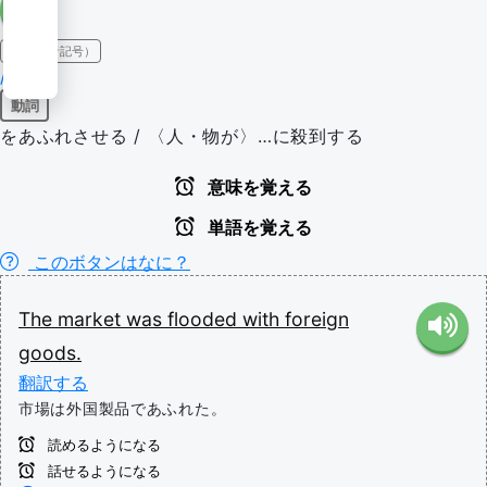
IPA（発音記号）
/flʌd/
動詞
をあふれさせる / 〈人・物が〉…に殺到する
意味を覚える
単語を覚える
このボタンはなに？
The
market
was
flooded
with
foreign
goods.
翻訳する
市場は外国製品であふれた。
読めるようになる
話せるようになる