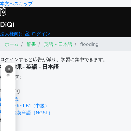
本文へスキップ
DiQt
法人様向け
ログイン
ホーム
辞書
英語 - 日本語
flooding
ログインすると広告が減り、学習に集中できます。
検索結果- 英語 - 日本語
×
広
告
検索内容:
flooding
翻訳する
CEFR-J B1（中級）
基礎英単語（NGSL）
flood