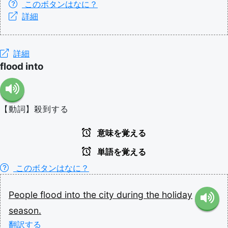
このボタンはなに？
詳細
詳細
flood into
【動詞】殺到する
意味を覚える
単語を覚える
このボタンはなに？
People
flood
into
the
city
during
the
holiday
season.
翻訳する