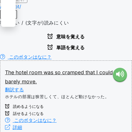
/kræmpt/
形容詞
狭苦しい / (文字が)読みにくい
意味を覚える
単語を覚える
このボタンはなに？
The
hotel
room
was
so
cramped
that
I
could
barely
move.
翻訳する
ホテルの部屋は狭苦しくて、ほとんど動けなかった。
読めるようになる
話せるようになる
このボタンはなに？
詳細