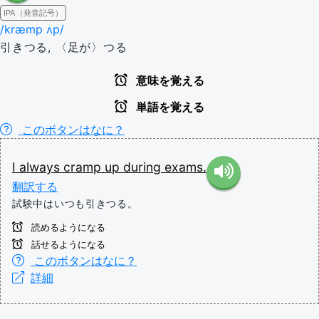
IPA（発音記号）
/kræmp ʌp/
引きつる, 〈足が〉つる
意味を覚える
単語を覚える
このボタンはなに？
I
always
cramp
up
during
exams.
翻訳する
試験中はいつも引きつる。
読めるようになる
話せるようになる
このボタンはなに？
詳細