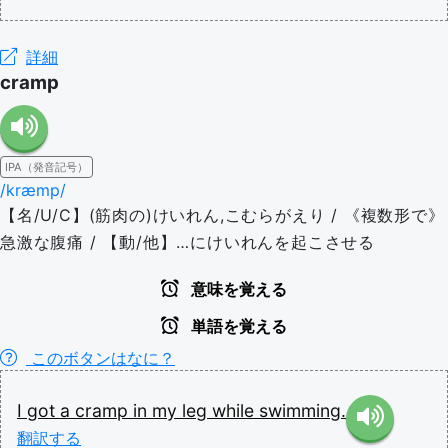
詳細
cramp
IPA（発音記号）
/kræmp/
【名/U/C】(筋肉の)けいれん,こむらがえり / 《複数形で》
急激な腹痛 / 【動/他】…にけいれんを起こさせる
意味を覚える
単語を覚える
このボタンはなに？
I
got
a
cramp
in
my
leg
while
swimming.
翻訳する