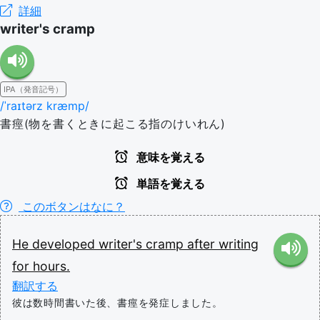
詳細
writer's cramp
IPA（発音記号）
/ˈraɪtərz kræmp/
書痙(物を書くときに起こる指のけいれん)
意味を覚える
単語を覚える
このボタンはなに？
He
developed
writer's
cramp
after
writing
for
hours.
翻訳する
彼は数時間書いた後、書痙を発症しました。