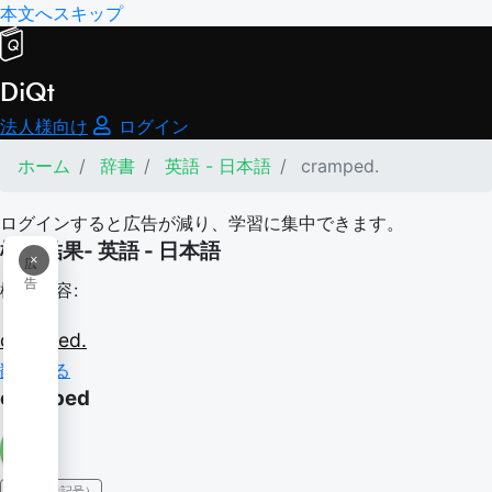
本文へスキップ
DiQt
法人様向け
ログイン
ホーム
辞書
英語 - 日本語
cramped.
ログインすると広告が減り、学習に集中できます。
検索結果- 英語 - 日本語
×
広
告
検索内容:
cramped.
翻訳する
cramped
IPA（発音記号）