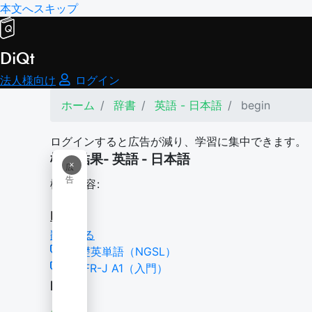
本文へスキップ
DiQt
法人様向け
ログイン
ホーム
辞書
英語 - 日本語
begin
ログインすると広告が減り、学習に集中できます。
検索結果- 英語 - 日本語
×
広
告
検索内容:
begin
翻訳する
基礎英単語（NGSL）
CEFR-J A1（入門）
begin