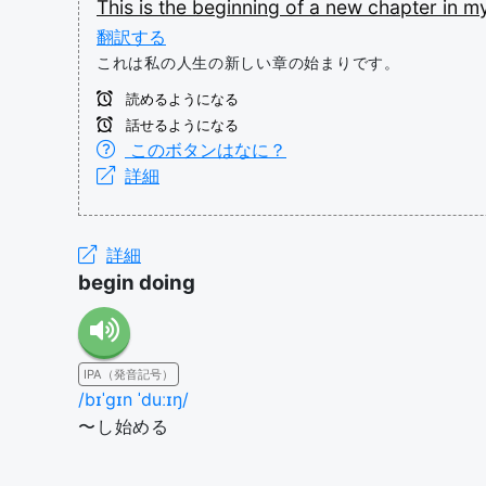
This
is
the
beginning
of
a
new
chapter
in
m
翻訳する
これは私の人生の新しい章の始まりです。
読めるようになる
話せるようになる
このボタンはなに？
詳細
詳細
begin doing
IPA（発音記号）
/bɪˈɡɪn ˈduːɪŋ/
〜し始める