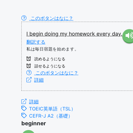
このボタンはなに？
I
begin
doing
my
homework
every
day.
翻訳する
私は毎日宿題を始めます。
読めるようになる
話せるようになる
このボタンはなに？
詳細
詳細
TOEIC英単語（TSL）
CEFR-J A2（基礎）
beginner