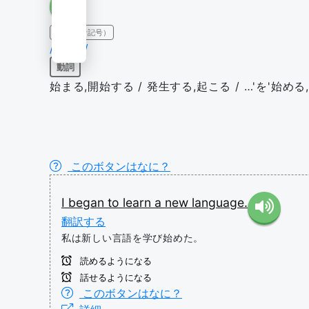
IPA（発音記号）
/bɪˈɡɪn/
動詞
始まる,開始する / 発生する,起こる / …'を'始める,
このボタンはなに？
I
began
to
learn
a
new
language.
翻訳する
私は新しい言語を学び始めた。
読めるようになる
話せるようになる
このボタンはなに？