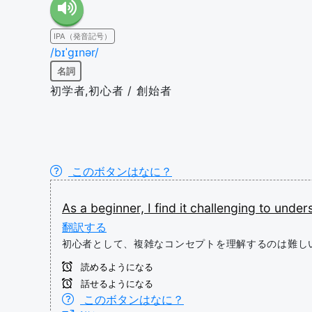
IPA（発音記号）
/bɪˈɡɪnər/
名詞
初学者,初心者 / 創始者
このボタンはなに？
As
a
beginner,
I
find
it
challenging
to
under
翻訳する
初心者として、複雑なコンセプトを理解するのは難し
読めるようになる
話せるようになる
このボタンはなに？