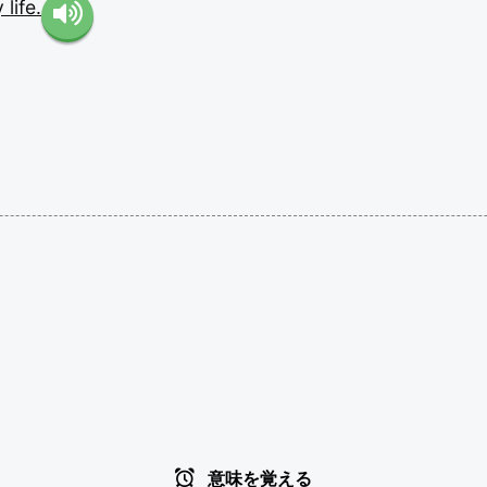
y
life.
意味を覚える