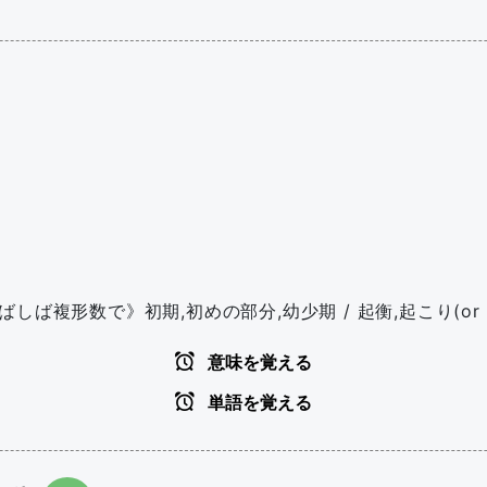
 《しばしば複形数で》初期,初めの部分,幼少期 / 起衡,起こり(or i
意味を覚える
単語を覚える