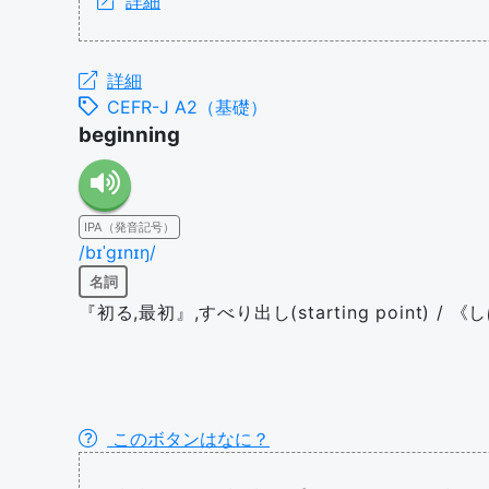
詳細
詳細
CEFR-J A2（基礎）
beginning
IPA（発音記号）
/bɪˈɡɪnɪŋ/
名詞
『初る,最初』,すべり出し(starting point) /
このボタンはなに？