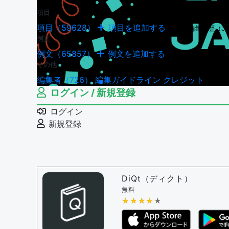
項目
項目（59628）
項目を追加する
項目の編集履歴（34
例文
例文（65857）
例文を追加する
例文の編集履歴（180
その他
編集者（726）
編集ガイドライン
クレジット
ログイン / 新規登録
ログイン
新規登録
DiQt（ディクト）
無料
★★★★★
★★★★★