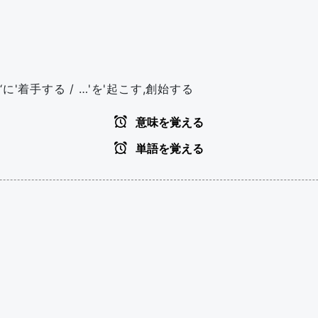
‘に'着手する / …'を'起こす,創始する
意味を覚える
単語を覚える