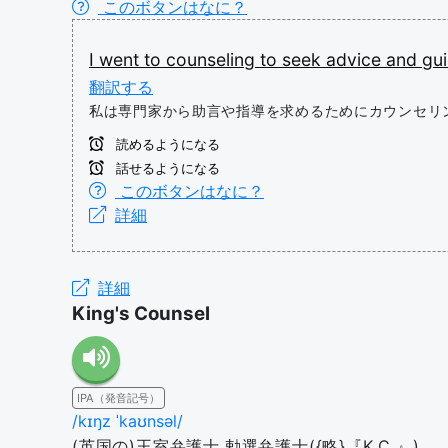
このボタンはなに？
I
went
to
counseling
to
seek
advice
and
gu
翻訳する
私は専門家から助言や指導を求めるためにカウンセリ
読めるようになる
話せるようになる
このボタンはなに？
詳細
詳細
King's Counsel
IPA（発音記号）
/kɪŋz ˈkaʊnsəl/
(英国の)王室弁護士,勅選弁護士({略}『K.C.』)