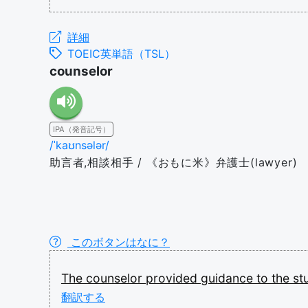
詳細
TOEIC英単語（TSL）
counselor
IPA（発音記号）
/ˈkaʊnsələr/
助言者,相談相手 / 《おもに米》弁護士(lawyer)
このボタンはなに？
The
counselor
provided
guidance
to
the
st
翻訳する