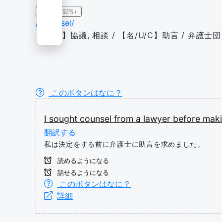
IPA（発音記号）
/'kaʊn.səl/
【名/U】協議, 相談 / 【名/U/C】助言 / 弁護
このボタンはなに？
I
sought
counsel
from
a
lawyer
before
mak
翻訳する
私は決定をする前に弁護士に助言を求めました。
読めるようになる
話せるようになる
このボタンはなに？
詳細