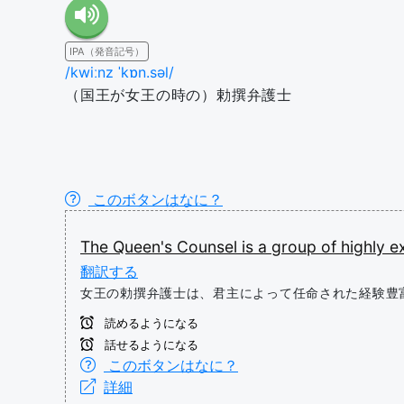
IPA（発音記号）
/kwiːnz ˈkɒn.səl/
（国王が女王の時の）勅撰弁護士
このボタンはなに？
The
Queen's
Counsel
is
a
group
of
highly
e
翻訳する
女王の勅撰弁護士は、君主によって任命された経験豊
読めるようになる
話せるようになる
このボタンはなに？
詳細