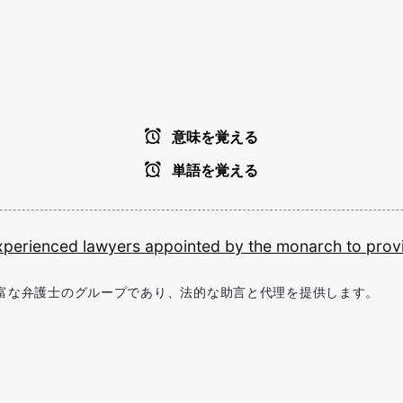
意味を覚える
単語を覚える
xperienced
lawyers
appointed
by
the
monarch
to
prov
富な弁護士のグループであり、法的な助言と代理を提供します。