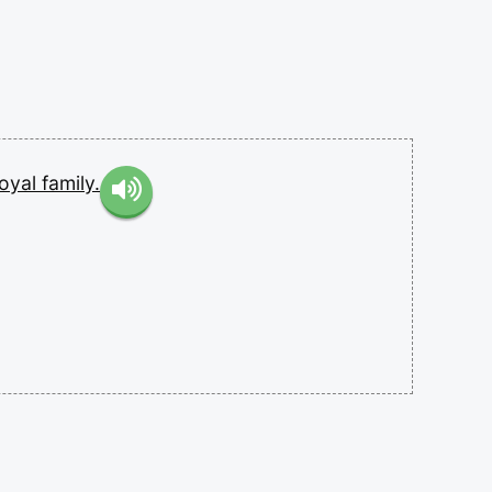
royal
family.