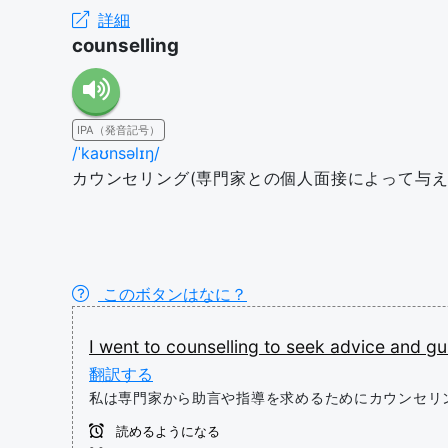
詳細
counselling
IPA（発音記号）
/ˈkaʊnsəlɪŋ/
カウンセリング(専門家との個人面接によって与え
このボタンはなに？
I
went
to
counselling
to
seek
advice
and
gu
翻訳する
私は専門家から助言や指導を求めるためにカウンセリ
読めるようになる