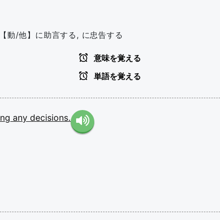
士団【動/他】に助言する, に忠告する
意味を覚える
単語を覚える
ing
any
decisions.