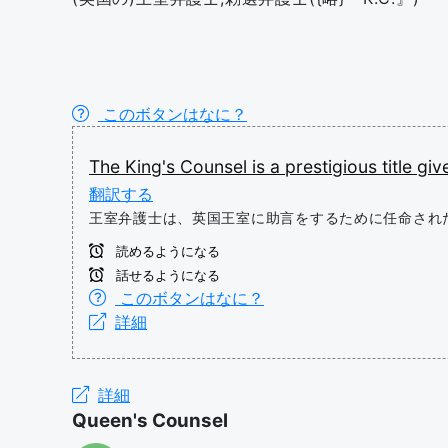
このボタンはなに？
The
King's
Counsel
is
a
prestigious
title
giv
翻訳する
王室弁護士は、英国王室に助言をするために任命され
読めるようになる
話せるようになる
このボタンはなに？
詳細
詳細
Queen's Counsel