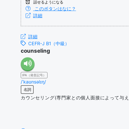
話せるようになる
このボタンはなに？
詳細
詳細
CEFR-J B1（中級）
counseling
IPA（発音記号）
/ˈkaʊnsəlɪŋ/
名詞
カウンセリング(専門家との個人面接によって与え