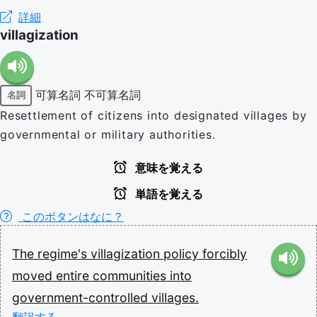
詳細
villagization
可算名詞
不可算名詞
名詞
Resettlement of citizens into designated villages by
governmental or military authorities.
意味を覚える
単語を覚える
このボタンはなに？
The
regime's
villagization
policy
forcibly
moved
entire
communities
into
government-controlled
villages.
翻訳する