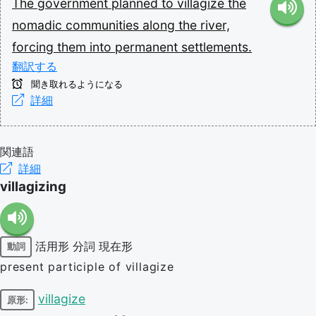
The
government
planned
to
villagize
the
nomadic
communities
along
the
river,
forcing
them
into
permanent
settlements.
翻訳する
聞き取れるようになる
詳細
関連語
詳細
villagizing
活用形
分詞
現在形
動詞
present participle of villagize
villagize
原形: