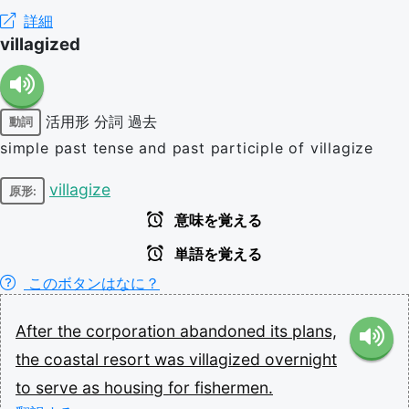
詳細
villagized
活用形
分詞
過去
動詞
simple past tense and past participle of villagize
villagize
原形:
意味を覚える
単語を覚える
このボタンはなに？
After
the
corporation
abandoned
its
plans,
the
coastal
resort
was
villagized
overnight
to
serve
as
housing
for
fishermen.