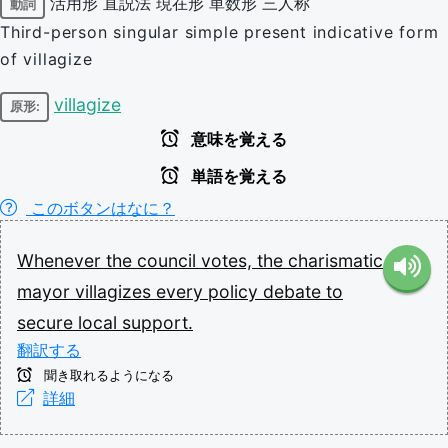
活用形
直説法
現在形
単数形
三人称
動詞
Third-person singular simple present indicative form
of villagize
villagize
原形:
意味を覚える
単語を覚える
このボタンはなに？
Whenever
the
council
votes,
the
charismatic
mayor
villagizes
every
policy
debate
to
secure
local
support.
翻訳する
聞き取れるようになる
詳細