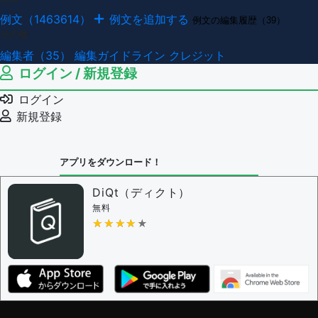
例文（1463614）
例文を追加する
例文の編集履歴（39）
その他
編集者（35）
編集ガイドライン
クレジット
ログイン / 新規登録
ログイン
新規登録
アプリをダウンロード！
DiQt（ディクト）
無料
★★★★★
★★★★★