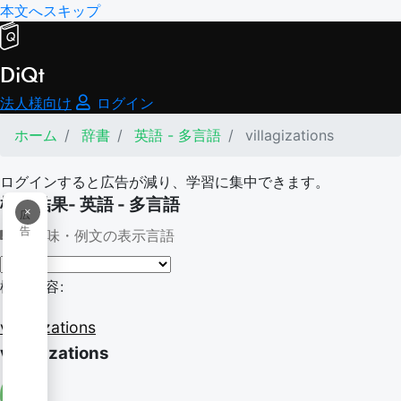
本文へスキップ
DiQt
法人様向け
ログイン
ホーム
辞書
英語 - 多言語
villagizations
ログインすると広告が減り、学習に集中できます。
検索結果- 英語 - 多言語
×
広
告
意味・例文の表示言語
検索内容:
villagizations
villagizations