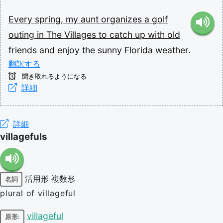
Every
spring,
my
aunt
organizes
a
golf
outing
in
The
Villages
to
catch
up
with
old
friends
and
enjoy
the
sunny
Florida
weather.
翻訳する
聞き取れるようになる
詳細
詳細
villagefuls
活用形
複数形
名詞
plural of villageful
villageful
原形: