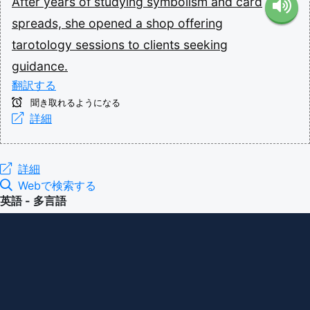
After
years
of
studying
symbolism
and
card
spreads,
she
opened
a
shop
offering
tarotology
sessions
to
clients
seeking
guidance.
翻訳する
聞き取れるようになる
詳細
詳細
Webで検索する
英語 - 多言語