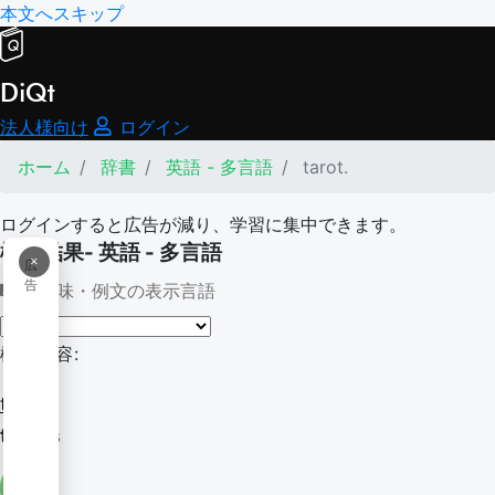
本文へスキップ
DiQt
法人様向け
ログイン
ホーム
辞書
英語 - 多言語
tarot.
ログインすると広告が減り、学習に集中できます。
検索結果- 英語 - 多言語
×
広
告
意味・例文の表示言語
検索内容:
tarot.
tarots