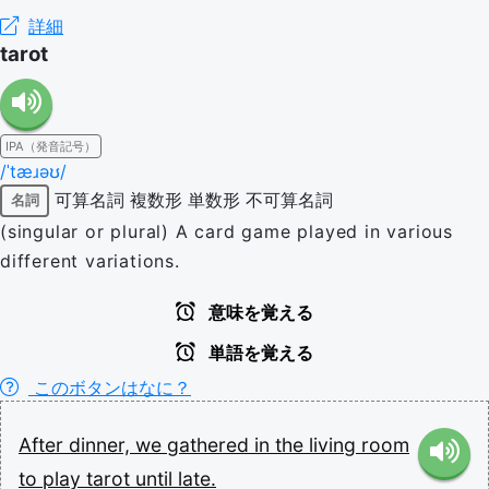
詳細
tarot
IPA（発音記号）
/ˈtæɹəʊ/
可算名詞
複数形
単数形
不可算名詞
名詞
(singular or plural) A card game played in various
different variations.
意味を覚える
単語を覚える
このボタンはなに？
After
dinner,
we
gathered
in
the
living
room
to
play
tarot
until
late.