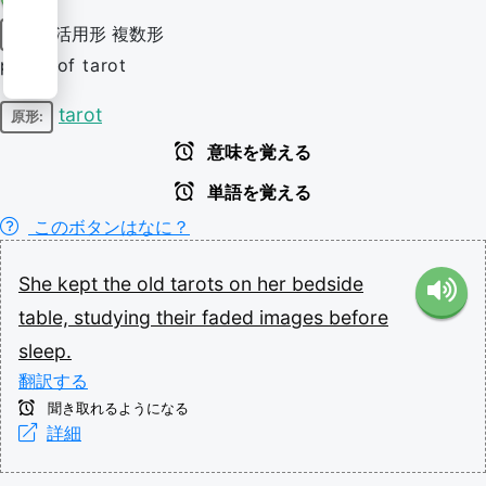
活用形
複数形
名詞
plural of tarot
tarot
原形:
意味を覚える
単語を覚える
このボタンはなに？
She
kept
the
old
tarots
on
her
bedside
table,
studying
their
faded
images
before
sleep.
翻訳する
聞き取れるようになる
詳細