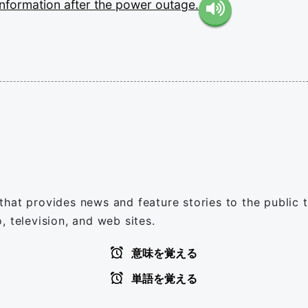
information
after
the
power
outage.
hat provides news and feature stories to the public t
, television, and web sites.
意味を覚える
単語を覚える