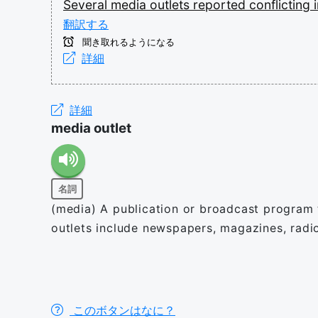
Several
media
outlets
reported
conflicting
翻訳する
聞き取れるようになる
詳細
詳細
media outlet
名詞
(media) A publication or broadcast program t
outlets include newspapers, magazines, radio
このボタンはなに？