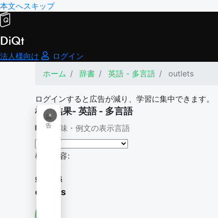
本文へスキップ
DiQt
法人様向け
ログイン
ホーム
辞書
英語 - 多言語
outlets
ログインすると広告が減り、学習に集中できます。
検索結果- 英語 - 多言語
×
広
告
意味・例文の表示言語
検索内容:
outlets
outlets