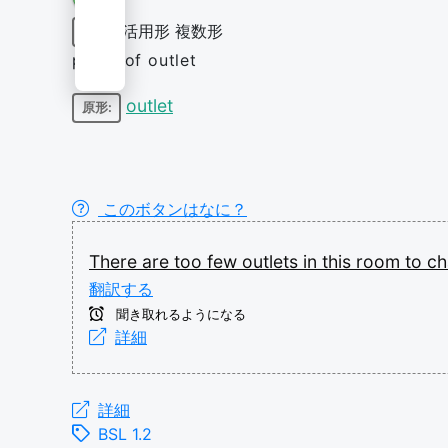
活用形
複数形
名詞
plural of outlet
outlet
原形:
このボタンはなに？
There
are
too
few
outlets
in
this
room
to
ch
翻訳する
聞き取れるようになる
詳細
詳細
BSL 1.2