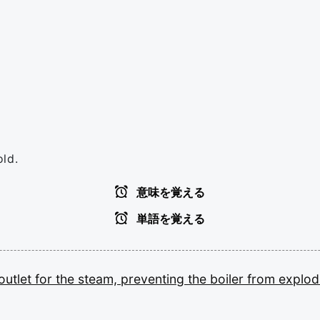
ld.
意味を覚える
単語を覚える
outlet
for
the
steam,
preventing
the
boiler
from
explod