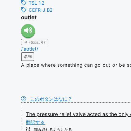
TSL 1.2
CEFR-J B2
outlet
IPA（発音記号）
/ˈaʊtlɛt/
名詞
A place where something can go out or be so
このボタンはなに？
The
pressure
relief
valve
acted
as
the
only
翻訳する
聞き取れるようになる