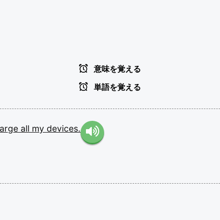
意味を覚える
単語を覚える
arge
all
my
devices.