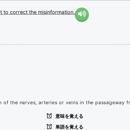
et
to
correct
the
misinformation.
 of the nerves, arteries or veins in the passageway f
意味を覚える
単語を覚える