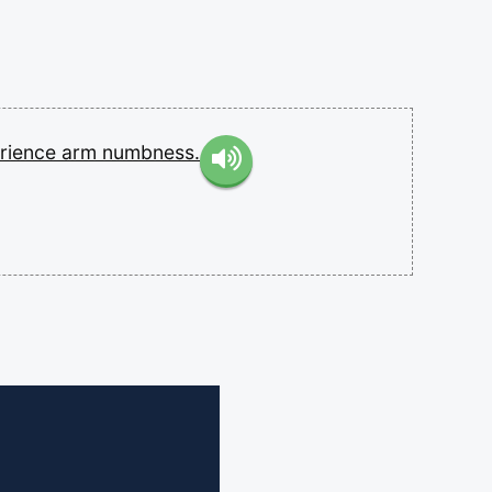
rience
arm
numbness.