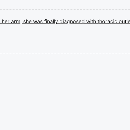
n
her
arm,
she
was
finally
diagnosed
with
thoracic
outl