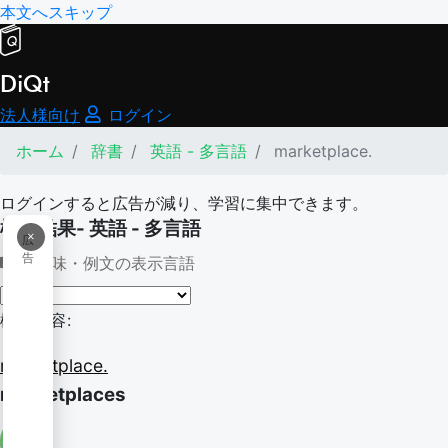
本文へスキップ
DiQt
法人様向け
ログイン
ホーム
辞書
英語 - 多言語
marketplace.
ログインすると広告が減り、学習に集中できます。
検索結果- 英語 - 多言語
×
広
告
意味・例文の表示言語
検索内容:
marketplace.
marketplaces