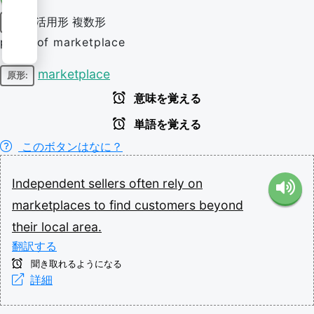
活用形
複数形
名詞
plural of marketplace
marketplace
原形:
意味を覚える
単語を覚える
このボタンはなに？
Independent
sellers
often
rely
on
marketplaces
to
find
customers
beyond
their
local
area.
翻訳する
聞き取れるようになる
詳細