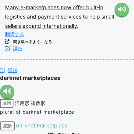
Many
e-marketplaces
now
offer
built-in
logistics
and
payment
services
to
help
small
sellers
expand
internationally.
翻訳する
聞き取れるようになる
詳細
詳細
darknet marketplaces
活用形
複数形
名詞
plural of darknet marketplace
darknet marketplace
原形: