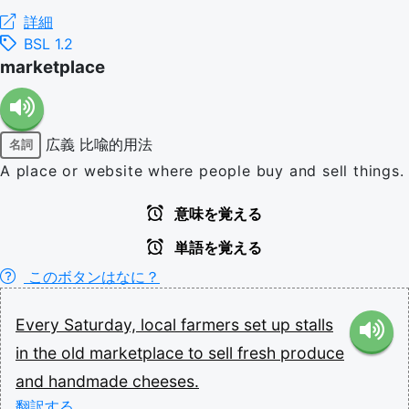
詳細
BSL 1.2
marketplace
広義
比喩的用法
名詞
A place or website where people buy and sell things.
意味を覚える
単語を覚える
このボタンはなに？
Every
Saturday,
local
farmers
set
up
stalls
in
the
old
marketplace
to
sell
fresh
produce
and
handmade
cheeses.
翻訳する