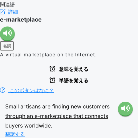
関連語
詳細
e-marketplace
名詞
A virtual marketplace on the Internet.
意味を覚える
単語を覚える
このボタンはなに？
Small
artisans
are
finding
new
customers
through
an
e-marketplace
that
connects
buyers
worldwide.
翻訳する