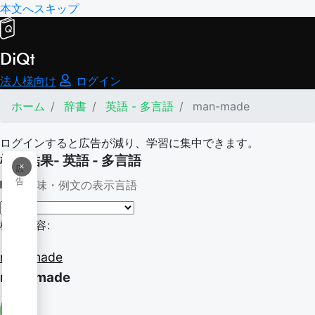
本文へスキップ
DiQt
法人様向け
ログイン
ホーム
辞書
英語 - 多言語
man-made
ログインすると広告が減り、学習に集中できます。
検索結果- 英語 - 多言語
×
広
告
意味・例文の表示言語
検索内容:
man-made
man-made