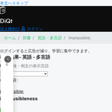
本文へスキップ
DiQt
法人様向け
ログイン
ホーム
辞書
英語 - 多言語
implausible;
ログインすると広告が減り、学習に集中できます。
検索結果- 英語 - 多言語
×
広
告
意味・例文の表示言語
検索内容:
implausible;
implausibleness