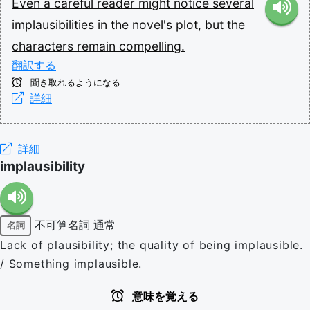
Even
a
careful
reader
might
notice
several
implausibilities
in
the
novel's
plot,
but
the
characters
remain
compelling.
翻訳する
聞き取れるようになる
詳細
詳細
implausibility
不可算名詞
通常
名詞
Lack of plausibility; the quality of being implausible.
/ Something implausible.
意味を覚える