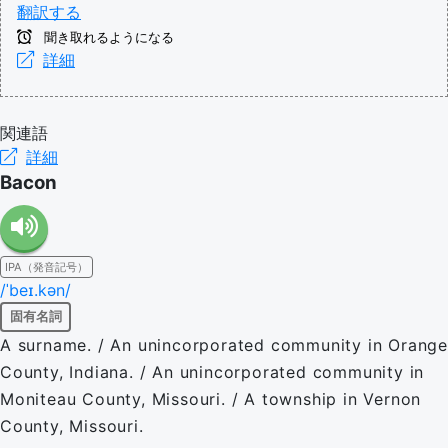
翻訳する
聞き取れるようになる
詳細
関連語
詳細
Bacon
IPA（発音記号）
/ˈbeɪ.kən/
固有名詞
A surname. / An unincorporated community in Orange
County, Indiana. / An unincorporated community in
Moniteau County, Missouri. / A township in Vernon
County, Missouri.