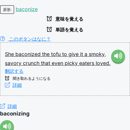
baconize
原形:
意味を覚える
単語を覚える
このボタンはなに？
She
baconized
the
tofu
to
give
it
a
smoky,
savory
crunch
that
even
picky
eaters
loved.
翻訳する
聞き取れるようになる
詳細
詳細
baconizing