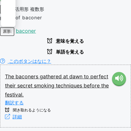
活用形
複数形
名詞
plural of baconer
baconer
原形:
意味を覚える
単語を覚える
このボタンはなに？
The
baconers
gathered
at
dawn
to
perfect
their
secret
smoking
techniques
before
the
festival.
翻訳する
聞き取れるようになる
詳細