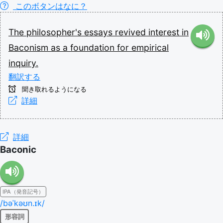
このボタンはなに？
The
philosopher's
essays
revived
interest
in
Baconism
as
a
foundation
for
empirical
inquiry.
翻訳する
聞き取れるようになる
詳細
詳細
Baconic
IPA（発音記号）
/bəˈkəʊn.ɪk/
形容詞