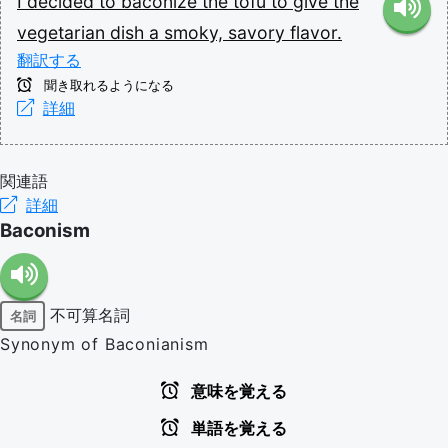
I
decided
to
baconize
the
tofu
to
give
the
vegetarian
dish
a
smoky,
savory
flavor.
翻訳する
聞き取れるようになる
詳細
関連語
詳細
Baconism
不可算名詞
名詞
Synonym of Baconianism
意味を覚える
単語を覚える