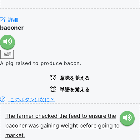
詳細
baconer
名詞
A pig raised to produce bacon.
意味を覚える
単語を覚える
このボタンはなに？
The
farmer
checked
the
feed
to
ensure
the
baconer
was
gaining
weight
before
going
to
market.