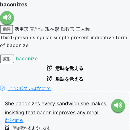
baconizes
活用形
直説法
現在形
単数形
三人称
動詞
Third-person singular simple present indicative form
of baconize
baconize
原形:
意味を覚える
単語を覚える
このボタンはなに？
She
baconizes
every
sandwich
she
makes,
insisting
that
bacon
improves
any
meal.
翻訳する
聞き取れるようになる