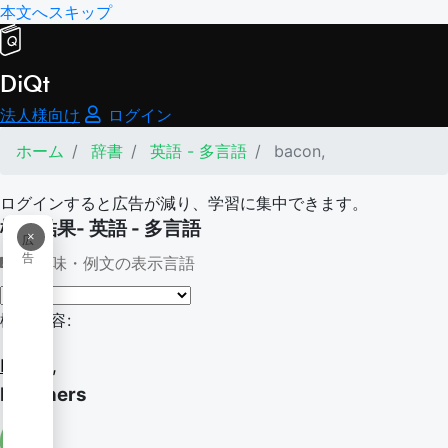
本文へスキップ
DiQt
法人様向け
ログイン
ホーム
辞書
英語 - 多言語
bacon,
ログインすると広告が減り、学習に集中できます。
検索結果- 英語 - 多言語
×
広
告
意味・例文の表示言語
検索内容:
bacon,
baconers