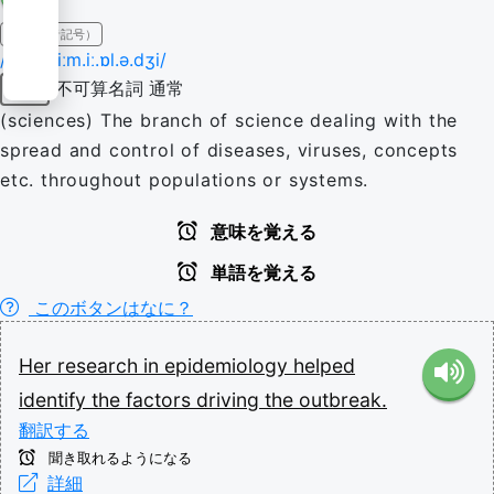
IPA（発音記号）
/ˈɛp.ɪ.diːm.iː.ɒl.ə.dʒi/
不可算名詞
通常
名詞
(sciences) The branch of science dealing with the
spread and control of diseases, viruses, concepts
etc. throughout populations or systems.
意味を覚える
単語を覚える
このボタンはなに？
Her
research
in
epidemiology
helped
identify
the
factors
driving
the
outbreak.
翻訳する
聞き取れるようになる
詳細