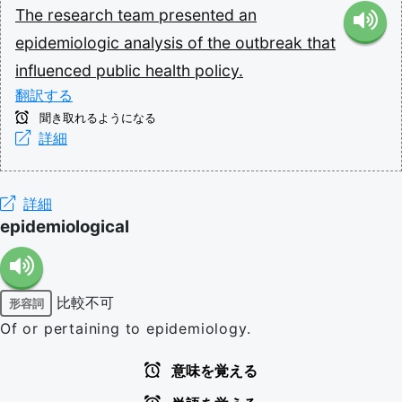
The
research
team
presented
an
epidemiologic
analysis
of
the
outbreak
that
influenced
public
health
policy.
翻訳する
聞き取れるようになる
詳細
詳細
epidemiological
比較不可
形容詞
Of or pertaining to epidemiology.
意味を覚える