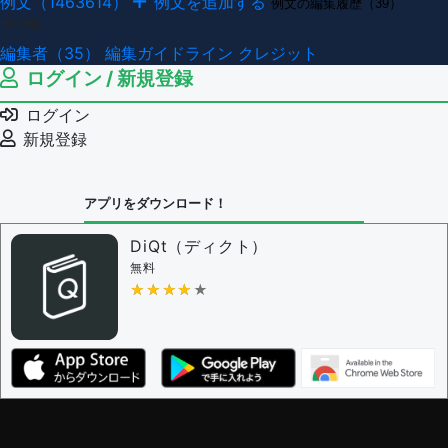
例文（1463614）
例文を追加する
例文の編集履歴（39）
その他
編集者（35）
編集ガイドライン
クレジット
ログイン / 新規登録
ログイン
新規登録
アプリをダウンロード！
DiQt（ディクト）
無料
★★★★★
★★★★★