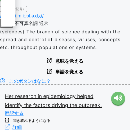
IPA（発音記号）
/ˈɛp.ɪ.diːm.iː.ɒl.ə.dʒi/
不可算名詞
通常
名詞
(sciences) The branch of science dealing with the
spread and control of diseases, viruses, concepts
etc. throughout populations or systems.
意味を覚える
単語を覚える
このボタンはなに？
Her
research
in
epidemiology
helped
identify
the
factors
driving
the
outbreak.
翻訳する
聞き取れるようになる
詳細