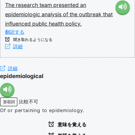
The
research
team
presented
an
epidemiologic
analysis
of
the
outbreak
that
influenced
public
health
policy.
翻訳する
聞き取れるようになる
詳細
詳細
epidemiological
比較不可
形容詞
Of or pertaining to epidemiology.
意味を覚える