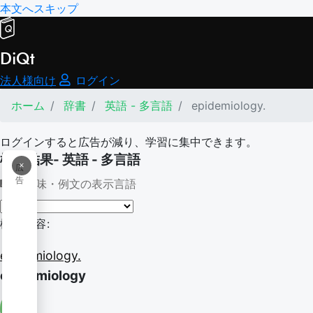
本文へスキップ
DiQt
法人様向け
ログイン
ホーム
辞書
英語 - 多言語
epidemiology.
ログインすると広告が減り、学習に集中できます。
検索結果- 英語 - 多言語
×
広
告
意味・例文の表示言語
検索内容:
epidemiology.
epidemiology