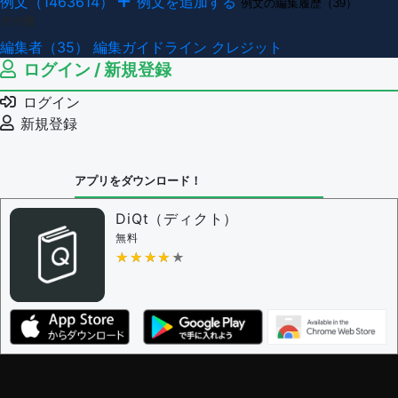
例文（1463614）
例文を追加する
例文の編集履歴（39）
その他
編集者（35）
編集ガイドライン
クレジット
ログイン / 新規登録
ログイン
新規登録
アプリをダウンロード！
DiQt（ディクト）
無料
★★★★★
★★★★★