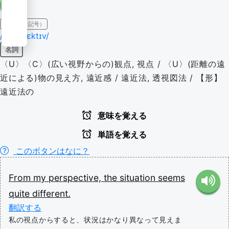
IPA（発音記号）
/pərˈspɛktɪv/
名詞
〈U〉〈C〉(広い視野からの)観点, 視点 / 〈U〉(距離の遠
近による)物の見え方, 遠近感 / 遠近法, 透視図法 / 【形】
遠近法の
意味を覚える
単語を覚える
このボタンはなに？
From
my
perspective,
the
situation
seems
quite
different.
翻訳する
私の視点からすると、状況はかなり異なって見えま