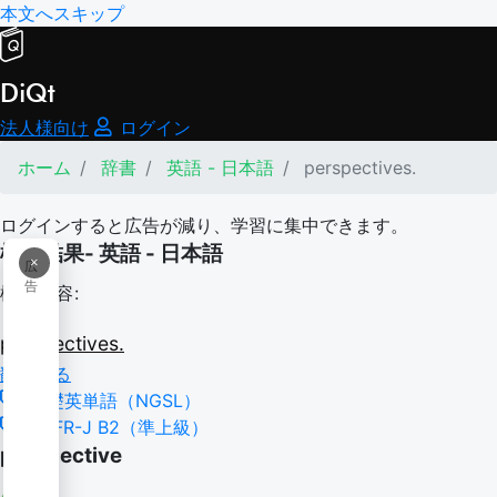
本文へスキップ
DiQt
法人様向け
ログイン
ホーム
辞書
英語 - 日本語
perspectives.
ログインすると広告が減り、学習に集中できます。
検索結果- 英語 - 日本語
×
広
告
検索内容:
perspectives.
翻訳する
基礎英単語（NGSL）
CEFR-J B2（準上級）
perspective