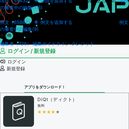
項目（59632）
項目を追加する
項目
項目の編集履歴（34950）
の審査中の編集(116)
例文
例文（65862）
例文を追加する
例文
例文の編集履歴（18045）
の審査中の編集(9)
その他
編集者（726）
編集ガイドライン
クレジット
ログイン / 新規登録
ログイン
新規登録
アプリをダウンロード！
DiQt（ディクト）
無料
★★★★★
★★★★★