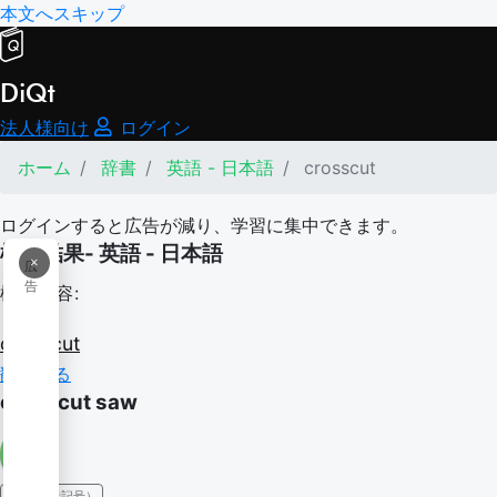
本文へスキップ
DiQt
法人様向け
ログイン
ホーム
辞書
英語 - 日本語
crosscut
ログインすると広告が減り、学習に集中できます。
検索結果- 英語 - 日本語
×
広
告
検索内容:
crosscut
翻訳する
crosscut saw
IPA（発音記号）