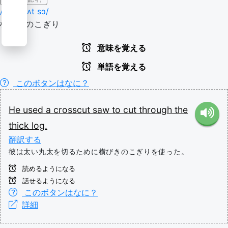
/ˈkrɔsˌkʌt sɔ/
横びきのこぎり
意味を覚える
単語を覚える
このボタンはなに？
He
used
a
crosscut
saw
to
cut
through
the
thick
log.
翻訳する
彼は太い丸太を切るために横びきのこぎりを使った。
読めるようになる
話せるようになる
このボタンはなに？
詳細