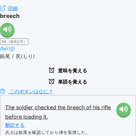
詳細
breech
IPA（発音記号）
/briːtʃ/
銃尾 / 尻(しり)
意味を覚える
単語を覚える
このボタンはなに？
The
soldier
checked
the
breech
of
his
rifle
before
loading
it.
翻訳する
兵士は銃尾を確認してから弾を装填した。