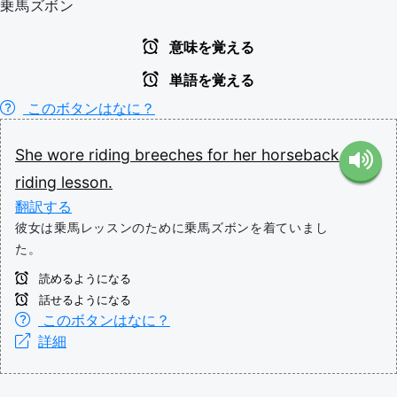
乗馬ズボン
意味を覚える
単語を覚える
このボタンはなに？
She
wore
riding
breeches
for
her
horseback
riding
lesson.
翻訳する
彼女は乗馬レッスンのために乗馬ズボンを着ていまし
た。
読めるようになる
話せるようになる
このボタンはなに？
詳細