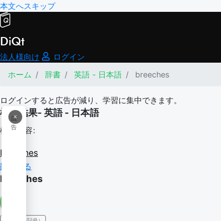
本文へスキップ
DiQt
法人様向け
ログイン
ホーム
辞書
英語 - 日本語
breeches
ログインすると広告が減り、学習に集中できます。
検索結果- 英語 - 日本語
×
広
告
検索内容:
breeches
翻訳する
breeches
IPA（発音記号）