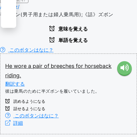
/bɹiːtʃɪz/
半ズボン(男子用または婦人乗馬用);《話》ズボン
意味を覚える
単語を覚える
このボタンはなに？
He
wore
a
pair
of
breeches
for
horseback
riding.
翻訳する
彼は乗馬のために半ズボンを履いていました。
読めるようになる
話せるようになる
このボタンはなに？
詳細