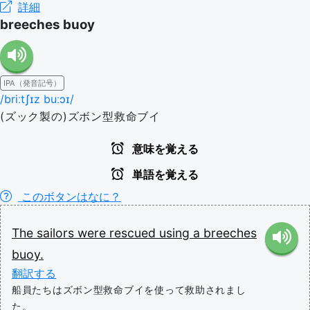
詳細
breeches buoy
IPA（発音記号）
/briːtʃɪz buːɔɪ/
(ズック製の)ズボン型救命ブイ
意味を覚える
単語を覚える
このボタンはなに？
The
sailors
were
rescued
using
a
breeches
buoy.
翻訳する
船員たちはズボン型救命ブイを使って救助されまし
た。