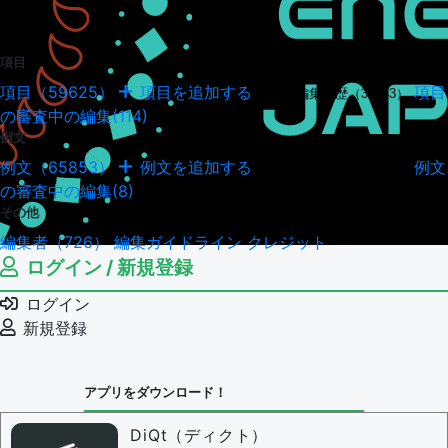
項目
項目（59625）
項目を追加する
項目
項目の編集履歴（34943）
の審査中の編集(114)
例文
例文（65853）
例文を追加する
例文
例文の編集履歴（18036）
の審査中の編集(8)
その他
編集者（726）
編集ガイドライン
クレジット
ログイン / 新規登録
ログイン
新規登録
アプリをダウンロード！
DiQt（ディクト）