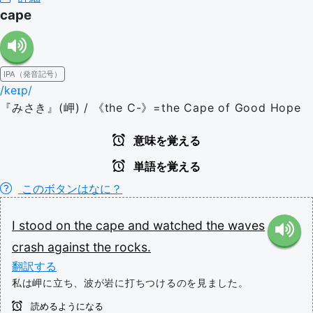
cape
IPA（発音記号）
/keɪp/
『みさき』(岬) / 《the C-》=the Cape of Good Hope
意味を覚える
単語を覚える
このボタンはなに？
I
stood
on
the
cape
and
watched
the
waves
crash
against
the
rocks.
翻訳する
私は岬に立ち、波が岩に打ちつけるのを見ました。
読めるようになる