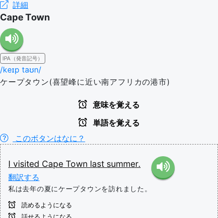
詳細
Cape Town
IPA（発音記号）
/keɪp taʊn/
ケープタウン(喜望峰に近い南アフリカの港市)
意味を覚える
単語を覚える
このボタンはなに？
I
visited
Cape
Town
last
summer.
翻訳する
私は去年の夏にケープタウンを訪れました。
読めるようになる
話せるようになる