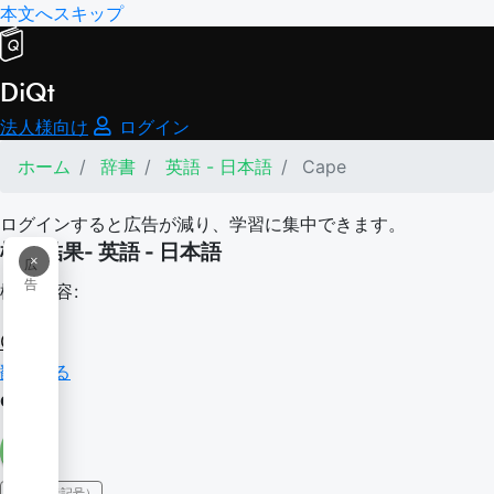
本文へスキップ
DiQt
法人様向け
ログイン
ホーム
辞書
英語 - 日本語
Cape
ログインすると広告が減り、学習に集中できます。
検索結果- 英語 - 日本語
×
広
告
検索内容:
Cape
翻訳する
cape
IPA（発音記号）