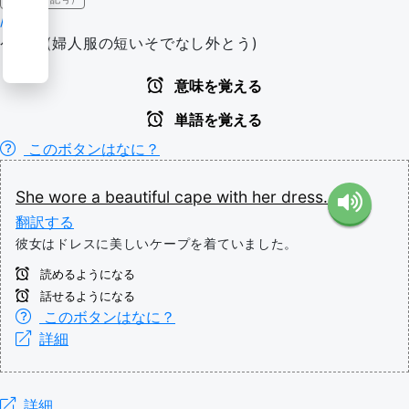
/keɪp/
ケープ(婦人服の短いそでなし外とう)
意味を覚える
単語を覚える
このボタンはなに？
She
wore
a
beautiful
cape
with
her
dress.
翻訳する
彼女はドレスに美しいケープを着ていました。
読めるようになる
話せるようになる
このボタンはなに？
詳細
詳細