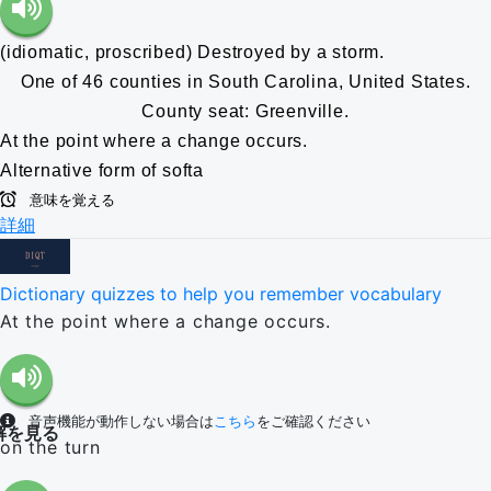
(idiomatic, proscribed) Destroyed by a storm.
One of 46 counties in South Carolina, United States.
County seat: Greenville.
At the point where a change occurs.
Alternative form of softa
意味を覚える
詳細
Dictionary quizzes to help you remember vocabulary
At the point where a change occurs.
音声機能が動作しない場合は
こちら
をご確認ください
解を見る
on the turn