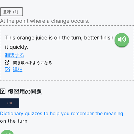
意味（1）
At
the
point
where
a
change
occurs.
This
orange
juice
is
on
the
turn,
better
finish
it
quickly.
翻訳する
聞き取れるようになる
詳細
復習用の問題
Dictionary quizzes to help you remember the meaning
on the turn