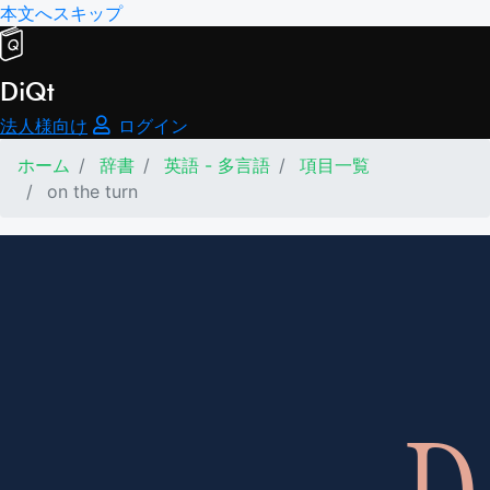
本文へスキップ
DiQt
法人様向け
ログイン
ホーム
辞書
英語 - 多言語
項目一覧
on the turn