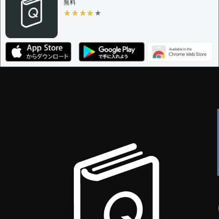
決定に必要な投票数 -
1
無料
★★★★★
★★★★★
編集ガイドライン