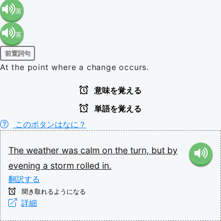
英
英
語（米
前置詞句
語（イ
国）
At the point where a change occurs.
ギリ
(en-US)
意味を覚える
単語を覚える
ス）
このボタンはなに？
(en-GB)
The
weather
was
calm
on
the
turn,
but
by
evening
a
storm
rolled
in.
翻訳する
聞き取れるようになる
詳細