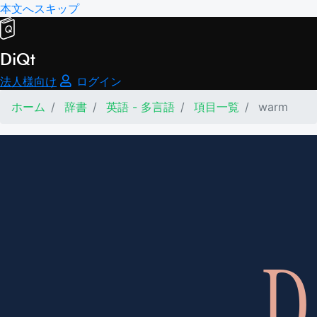
本文へスキップ
DiQt
法人様向け
ログイン
ホーム
辞書
英語 - 多言語
項目一覧
warm