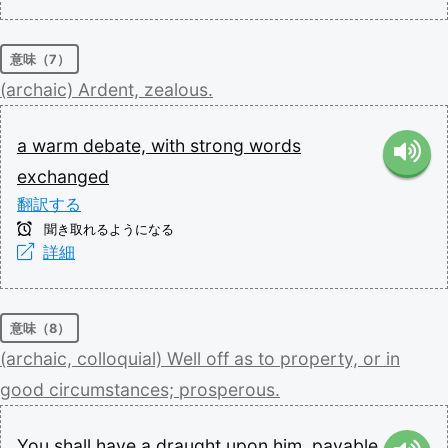
意味（7）
(archaic)
Ardent,
zealous.
a
warm
debate,
with
strong
words
exchanged
翻訳する
聞き取れるようになる
詳細
意味（8）
(archaic,
colloquial)
Well
off
as
to
property,
or
in
good
circumstances;
prosperous.
You
shall
have
a
draught
upon
him,
payable