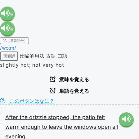
英
英
語（米
IPA（発音記号）
語（イ
国）
/wɔːm/
比喩的用法
古語
口語
形容詞
ギリ
(en-US)
slightly hot; not very hot
ス）
意味を覚える
単語を覚える
(en-GB)
このボタンはなに？
After
the
drizzle
stopped,
the
patio
felt
warm
enough
to
leave
the
windows
open
all
evening.