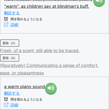
"warm",
as
children
say
at
blindman's
buff.
翻訳する
聞き取れるようになる
詳細
意味（5）
Fresh,
of
a
scent;
still
able
to
be
traced.
意味（6）
(figuratively)
Communicating
a
sense
of
comfort,
ease,
or
pleasantness
a
warm
piano
sound
翻訳する
聞き取れるようになる
詳細