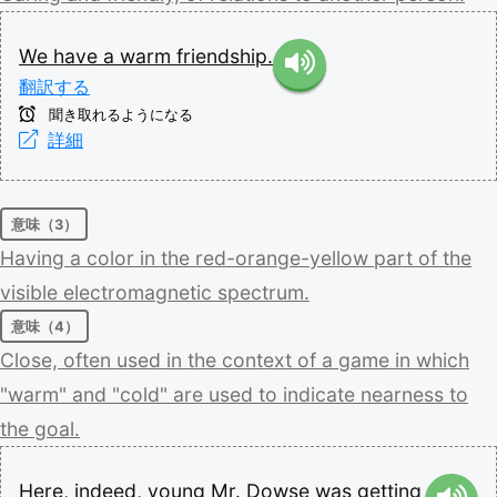
We
have
a
warm
friendship.
翻訳する
聞き取れるようになる
詳細
意味（3）
Having
a
color
in
the
red-orange-yellow
part
of
the
visible
electromagnetic
spectrum.
意味（4）
Close,
often
used
in
the
context
of
a
game
in
which
"warm"
and
"cold"
are
used
to
indicate
nearness
to
the
goal.
Here,
indeed,
young
Mr.
Dowse
was
getting