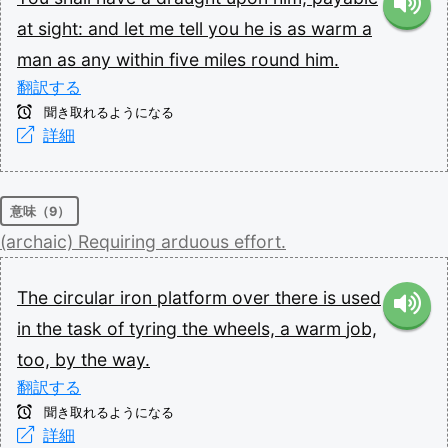
at
sight:
and
let
me
tell
you
he
is
as
warm
a
man
as
any
within
five
miles
round
him.
翻訳する
聞き取れるようになる
詳細
意味（9）
(archaic)
Requiring
arduous
effort.
The
circular
iron
platform
over
there
is
used
in
the
task
of
tyring
the
wheels,
a
warm
job,
too,
by
the
way.
翻訳する
聞き取れるようになる
詳細