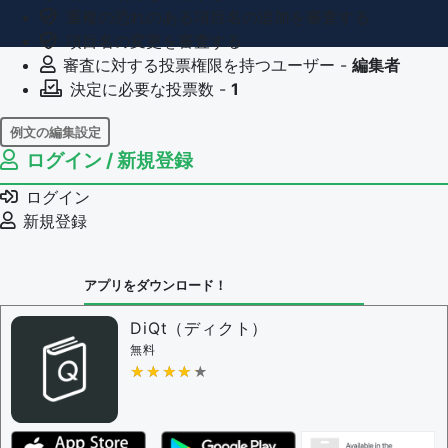
重複の恐れのある項目名の追加を審査する
項目名の変更を審査する
審査に対する投票権限を持つユーザー -
編集者
決定に必要な投票数 -
1
例文の編集設定
ログイン / 新規登録
例文の編集権限を持つユーザー -
すべてのユーザー
例文の削除を審査する
ログイン
審査に対する投票権限を持つユーザー -
編集者
新規登録
決定に必要な投票数 -
1
問題の編集設定
アプリをダウンロード！
問題の編集権限を持つユーザー -
すべてのユーザー
審査に対する投票権限を持つユーザー -
編集者
DiQt（ディクト）
決定に必要な投票数 -
1
無料
★★★★★
★★★★★
編集ガイドライン