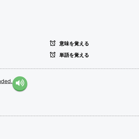
意味を覚える
単語を覚える
nded.