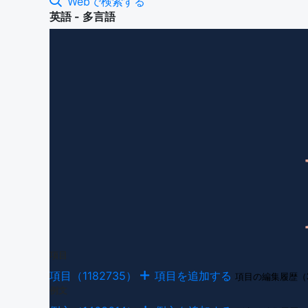
Webで検索する
英語 - 多言語
項目
項目（1182735）
項目を追加する
項目の編集履歴（
例文