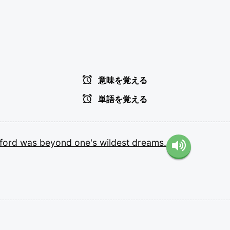
意味を覚える
単語を覚える
ford
was
beyond
one's
wildest
dreams.