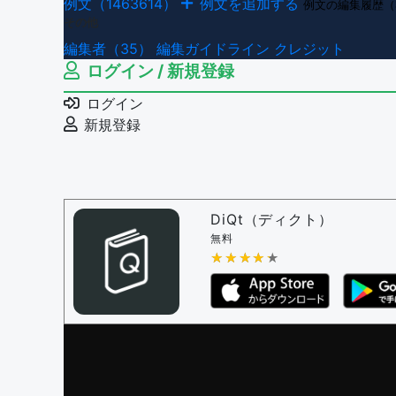
例文（1463614）
例文を追加する
例文の編集履歴（
その他
編集者（35）
編集ガイドライン
クレジット
ログイン / 新規登録
ログイン
新規登録
DiQt（ディクト）
無料
★★★★★
★★★★★