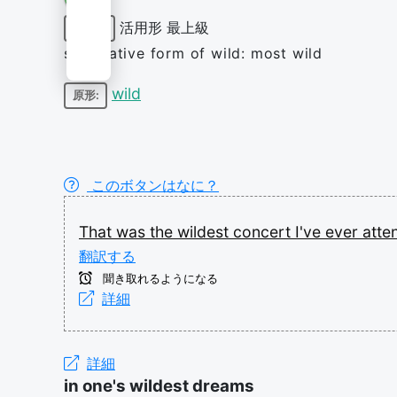
活用形
最上級
形容詞
superlative form of wild: most wild
wild
原形:
このボタンはなに？
That
was
the
wildest
concert
I've
ever
atte
翻訳する
聞き取れるようになる
詳細
詳細
in one's wildest dreams