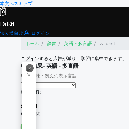
本文へスキップ
DiQt
法人様向け
ログイン
ホーム
辞書
英語 - 多言語
wildest
ログインすると広告が減り、学習に集中できます。
検索結果- 英語 - 多言語
×
広
告
意味・例文の表示言語
検索内容:
wildest
wildest