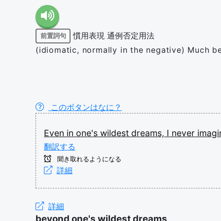
慣用表現
通例否定用法
前置詞句
(idiomatic, normally in the negative) Much b
このボタンはなに？
Even
in
one's
wildest
dreams,
I
never
imag
翻訳する
聞き取れるようになる
詳細
詳細
beyond one's wildest dreams