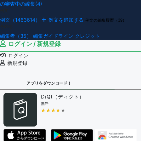
の審査中の編集(4)
例文
例文（1463614）
例文を追加する
例文の編集履歴（39）
その他
編集者（35）
編集ガイドライン
クレジット
ログイン / 新規登録
ログイン
新規登録
アプリをダウンロード！
DiQt（ディクト）
無料
★★★★★
★★★★★