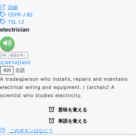
詳細
CEFR-J B2
TSL 1.2
electrician
IPA（発音記号）
/ɪˌlɛkˈtɹɪʃ(ə)n/
古語
名詞
A tradesperson who installs, repairs and maintains
electrical wiring and equipment. / (archaic) A
scientist who studies electricity.
意味を覚える
単語を覚える
このボタンはなに？