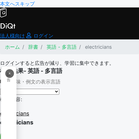
本文へスキップ
DiQt
法人様向け
ログイン
ホーム
辞書
英語 - 多言語
electricians
ログインすると広告が減り、学習に集中できます。
検索結果- 英語 - 多言語
×
広
告
意味・例文の表示言語
検索内容:
electricians
electricians