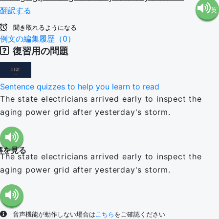
翻訳する
英
語（米
聞き取れるようになる
語（イ
例文の編集履歴（0）
国）
復習用の問題
ギリ
(en-US)
Sentence quizzes to help you learn to read
ス）
The state electricians arrived early to inspect the
aging power grid after yesterday's storm.
(en-GB)
解を見る
The state electricians arrived early to inspect the
aging power grid after yesterday's storm.
音声機能が動作しない場合は
こちら
をご確認ください