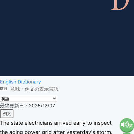
English Dictionary
意味・例文の表示言語
最終更新日：2025/12/07
例文
The
state
electricians
arrived
early
to
inspect
英
the
aging
power
grid
after
yesterday's
storm.