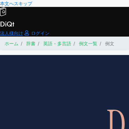
本文へスキップ
DiQt
法人様向け
ログイン
ホーム
辞書
英語 - 多言語
例文一覧
例文