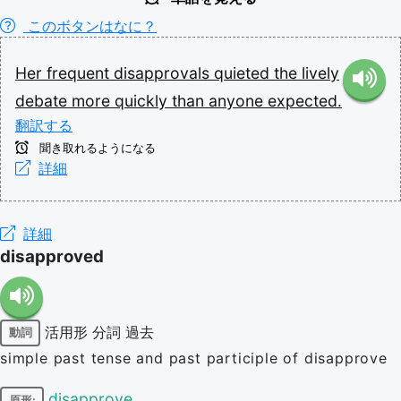
このボタンはなに？
Her
frequent
disapprovals
quieted
the
lively
debate
more
quickly
than
anyone
expected.
翻訳する
聞き取れるようになる
詳細
詳細
disapproved
活用形
分詞
過去
動詞
simple past tense and past participle of disapprove
disapprove
原形: