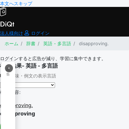
本文へスキップ
DiQt
法人様向け
ログイン
ホーム
辞書
英語 - 多言語
disapproving.
ログインすると広告が減り、学習に集中できます。
検索結果- 英語 - 多言語
×
広
告
意味・例文の表示言語
検索内容:
disapproving.
disapproving