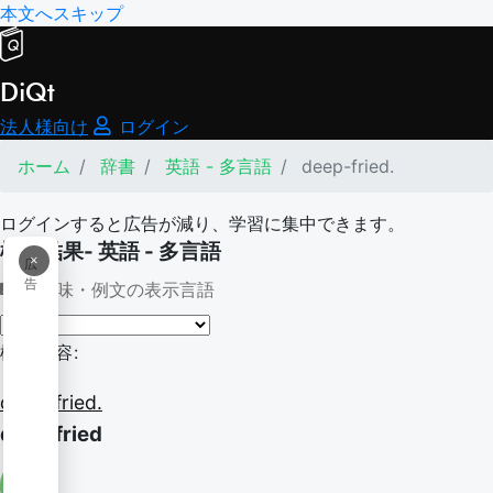
本文へスキップ
DiQt
法人様向け
ログイン
ホーム
辞書
英語 - 多言語
deep-fried.
ログインすると広告が減り、学習に集中できます。
検索結果- 英語 - 多言語
×
広
告
意味・例文の表示言語
検索内容:
deep-fried.
deep fried