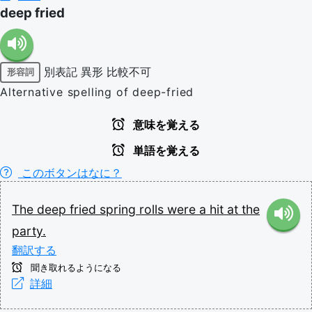
deep fried
別表記
異形
比較不可
形容詞
Alternative spelling of deep-fried
意味を覚える
単語を覚える
このボタンはなに？
The
deep
fried
spring
rolls
were
a
hit
at
the
party.
翻訳する
聞き取れるようになる
詳細