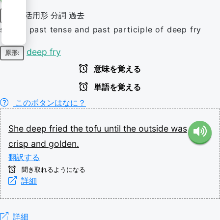
活用形
分詞
過去
動詞
simple past tense and past participle of deep fry
deep fry
原形:
意味を覚える
単語を覚える
このボタンはなに？
She
deep
fried
the
tofu
until
the
outside
was
crisp
and
golden.
翻訳する
聞き取れるようになる
詳細
詳細