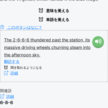
意味を覚える
単語を覚える
このボタンはなに？
The
2-6-6-6
thundered
past
the
station,
its
massive
driving
wheels
churning
steam
into
the
afternoon
sky.
翻訳する
聞き取れるようになる
詳細
関連語
詳細
6-8-6