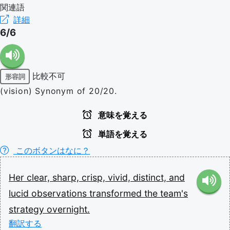
関連語
詳細
6/6
比較不可
形容詞
(vision) Synonym of 20/20.
意味を覚える
単語を覚える
このボタンはなに？
Her
clear,
sharp,
crisp,
vivid,
distinct,
and
lucid
observations
transformed
the
team's
strategy
overnight.
翻訳する