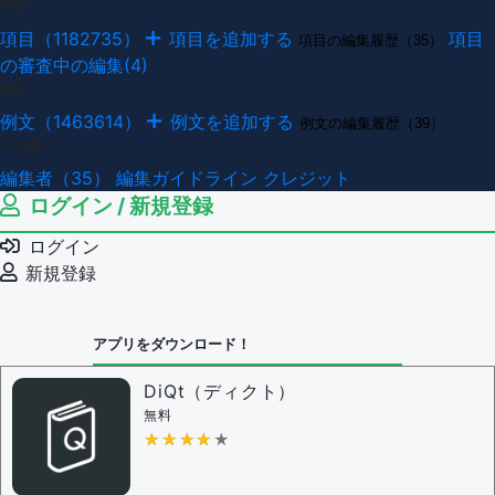
項目
項目（1182735）
項目を追加する
項目
項目の編集履歴（35）
の審査中の編集(4)
例文
例文（1463614）
例文を追加する
例文の編集履歴（39）
その他
編集者（35）
編集ガイドライン
クレジット
ログイン / 新規登録
ログイン
新規登録
アプリをダウンロード！
DiQt（ディクト）
無料
★★★★★
★★★★★