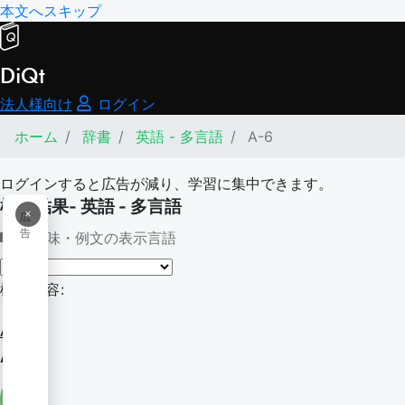
本文へスキップ
DiQt
法人様向け
ログイン
ホーム
辞書
英語 - 多言語
A-6
ログインすると広告が減り、学習に集中できます。
検索結果- 英語 - 多言語
×
広
告
意味・例文の表示言語
検索内容:
A-6
A-6