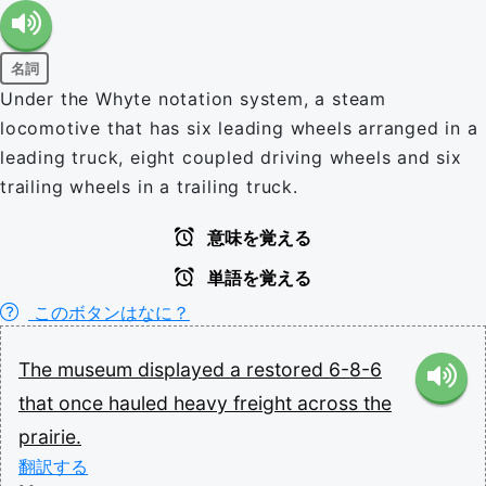
名詞
Under the Whyte notation system, a steam
locomotive that has six leading wheels arranged in a
leading truck, eight coupled driving wheels and six
trailing wheels in a trailing truck.
意味を覚える
単語を覚える
このボタンはなに？
The
museum
displayed
a
restored
6-8-6
that
once
hauled
heavy
freight
across
the
prairie.
翻訳する