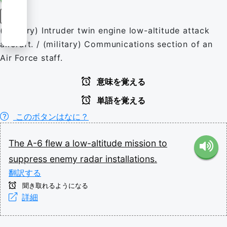
名詞
(military) Intruder twin engine low-altitude attack
aircraft. / (military) Communications section of an
Air Force staff.
意味を覚える
単語を覚える
このボタンはなに？
The
A-6
flew
a
low-altitude
mission
to
suppress
enemy
radar
installations.
翻訳する
聞き取れるようになる
詳細