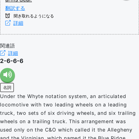
翻訳する
聞き取れるようになる
詳細
関連語
詳細
2-6-6-6
名詞
Under the Whyte notation system, an articulated
locomotive with two leading wheels on a leading
truck, two sets of six driving wheels, and six trailing
wheels on a trailing truck. This arrangement was
used only on the C&O which called it the Allegheny
and the Virginian, which named it the Blue Ridge.