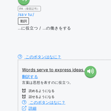
IPA（発音記号）
/sɜːv tuː/
動詞
...に役立つ / ...の働きをする
このボタンはなに？
Words
serve to
express
ideas.
翻訳する
言葉は思想を表すのに役立つ。
読めるようになる
話せるようになる
このボタンはなに？
詳細