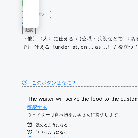
IPA（発音記号）
/sɜːrv/
動詞
〈他〉〈人〉に仕える / (公職・兵役などで)〈あ
で》 仕える《under, at, on ... as ...》 / 役立
このボタンはなに？
The
waiter
will
serve
the
food
to
the
custom
翻訳する
ウェイターは食べ物をお客さんに提供します。
読めるようになる
話せるようになる