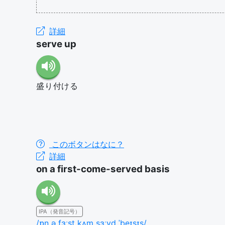
詳細
serve up
盛り付ける
このボタンはなに？
詳細
on a first-come-served basis
IPA（発音記号）
/ɒn ə fɜːst kʌm sɜːvd ˈbeɪsɪs/