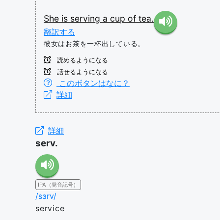
She
is
serving
a
cup
of
tea.
翻訳する
彼女はお茶を一杯出している。
読めるようになる
話せるようになる
このボタンはなに？
詳細
詳細
serv.
IPA（発音記号）
/sɜrv/
service