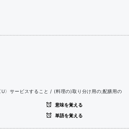
 / 〈U〉サービスすること / (料理の)取り分け用の;配膳用の
意味を覚える
単語を覚える