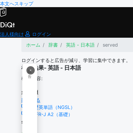
本文へスキップ
DiQt
法人様向け
ログイン
ホーム
辞書
英語 - 日本語
served
ログインすると広告が減り、学習に集中できます。
検索結果- 英語 - 日本語
×
広
告
検索内容:
served
翻訳する
基礎英単語（NGSL）
CEFR-J A2（基礎）
serve