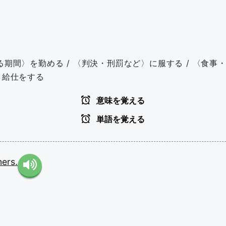
る期間〉を勤める / 〈判決・刑罰など〉に服する / 〈食事
つ / 給仕をする
意味を覚える
単語を覚える
ers.