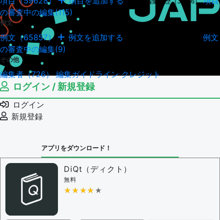
項目（59628）
項目を追加する
項目
項目の編集履歴（34946）
の審査中の編集(115)
例文
例文（65857）
例文を追加する
例文
例文の編集履歴（18040）
の審査中の編集(9)
その他
編集者（726）
編集ガイドライン
クレジット
ログイン / 新規登録
ログイン
新規登録
アプリをダウンロード！
DiQt（ディクト）
無料
★★★★★
★★★★★