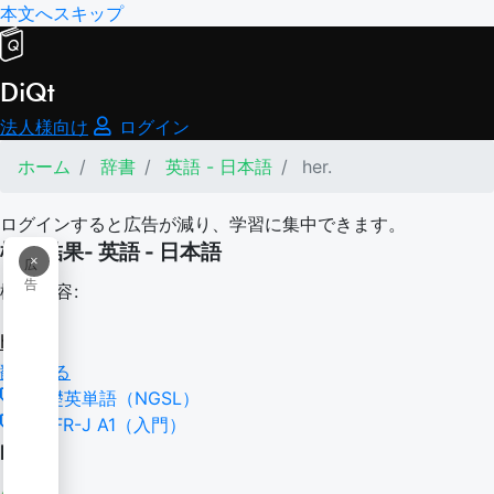
本文へスキップ
DiQt
法人様向け
ログイン
ホーム
辞書
英語 - 日本語
her.
ログインすると広告が減り、学習に集中できます。
検索結果- 英語 - 日本語
×
広
告
検索内容:
her.
翻訳する
基礎英単語（NGSL）
CEFR-J A1（入門）
her