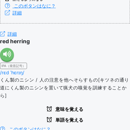
このボタンはなに？
詳細
詳細
red herring
IPA（発音記号）
/rɛd ˈhɛrɪŋ/
くん製のニシン / 人の注意を他へそらすもの[キツネの通り
道にくん製のニシンを置いて猟犬の嗅覚を訓練することか
ら]
意味を覚える
単語を覚える
このボタンはなに？