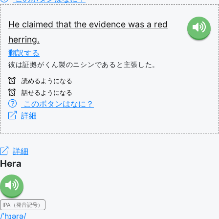
He
claimed
that
the
evidence
was
a
red
herring.
翻訳する
彼は証拠がくん製のニシンであると主張した。
読めるようになる
話せるようになる
このボタンはなに？
詳細
詳細
Hera
IPA（発音記号）
/ˈhɪərə/