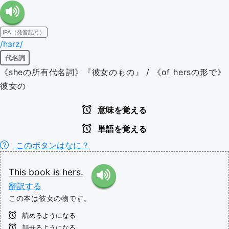
IPA（発音記号）
/hɜrz/
代名詞
《sheの所有代名詞》『彼女のもの』 / 《of hersの形で》
彼女の
意味を覚える
単語を覚える
このボタンはなに？
This
book
is
hers.
翻訳する
この本は彼女の物です。
読めるようになる
話せるようになる