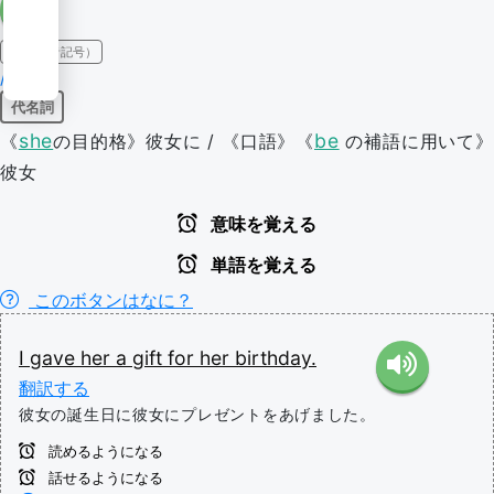
IPA（発音記号）
/hɜr/
代名詞
she
be
《
の目的格》彼女に / 《口語》《
の補語に用いて》
彼女
意味を覚える
単語を覚える
このボタンはなに？
I
gave
her
a
gift
for
her
birthday.
翻訳する
彼女の誕生日に彼女にプレゼントをあげました。
読めるようになる
話せるようになる