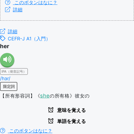
このボタンはなに？
詳細
詳細
CEFR-J A1（入門）
her
IPA（発音記号）
/hɜr/
限定詞
she
【所有形容詞】《
の所有格》彼女の
意味を覚える
単語を覚える
このボタンはなに？