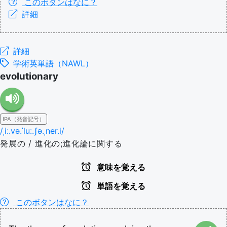
このボタンはなに？
詳細
詳細
学術英単語（NAWL）
evolutionary
IPA（発音記号）
/ˌiː.və.ˈluː.ʃə.ˌner.i/
発展の / 進化の;進化論に関する
意味を覚える
単語を覚える
このボタンはなに？