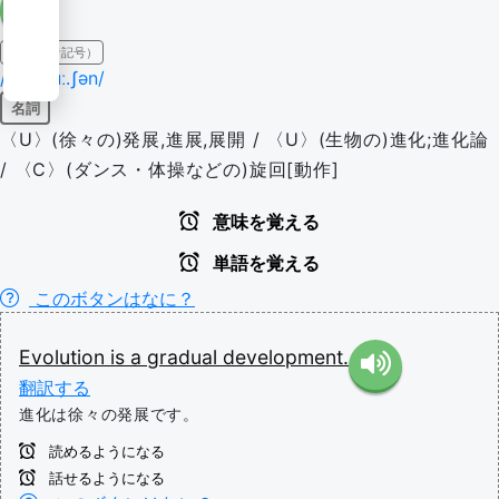
IPA（発音記号）
/ˌiː.vəˈluː.ʃən/
名詞
〈U〉(徐々の)発展,進展,展開 / 〈U〉(生物の)進化;進化論
/ 〈C〉(ダンス・体操などの)旋回[動作]
意味を覚える
単語を覚える
このボタンはなに？
Evolution
is
a
gradual
development.
翻訳する
進化は徐々の発展です。
読めるようになる
話せるようになる