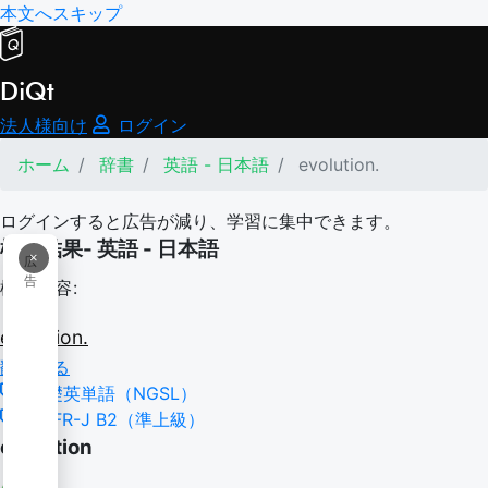
本文へスキップ
DiQt
法人様向け
ログイン
ホーム
辞書
英語 - 日本語
evolution.
ログインすると広告が減り、学習に集中できます。
検索結果- 英語 - 日本語
×
広
告
検索内容:
evolution.
翻訳する
基礎英単語（NGSL）
CEFR-J B2（準上級）
evolution