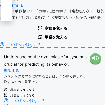
/daɪˈnæmɪks/
〈U〉《単数扱い》『力学』,動力学 / 《複数扱い》(一般的
な意味で)『動力』,原動力 / 《複数扱い》(音楽の)強弱法
意味を覚える
単語を覚える
このボタンはなに？
Understanding
the
dynamics
of
a
system
is
crucial
for
predicting
its
behavior.
翻訳する
システムの力学を理解することは、その振る舞いを予
測するために重要です。
読めるようになる
話せるようになる
このボタンはなに？