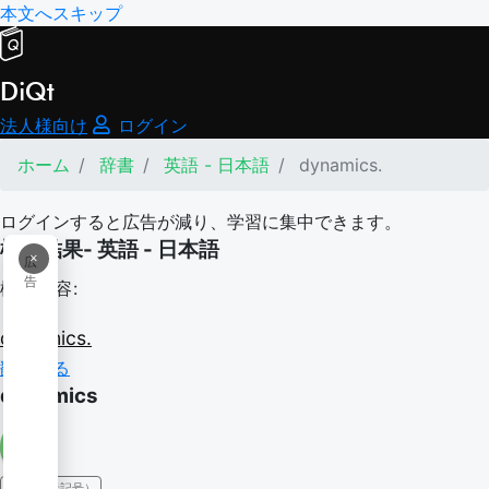
本文へスキップ
DiQt
法人様向け
ログイン
ホーム
辞書
英語 - 日本語
dynamics.
ログインすると広告が減り、学習に集中できます。
検索結果- 英語 - 日本語
×
広
告
検索内容:
dynamics.
翻訳する
dynamics
IPA（発音記号）