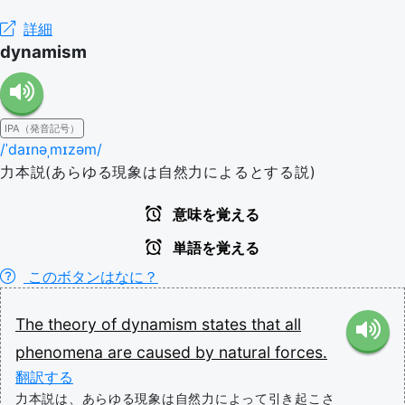
詳細
dynamism
IPA（発音記号）
/ˈdaɪnəˌmɪzəm/
力本説(あらゆる現象は自然力によるとする説)
意味を覚える
単語を覚える
このボタンはなに？
The
theory
of
dynamism
states
that
all
phenomena
are
caused
by
natural
forces.
翻訳する
力本説は、あらゆる現象は自然力によって引き起こさ