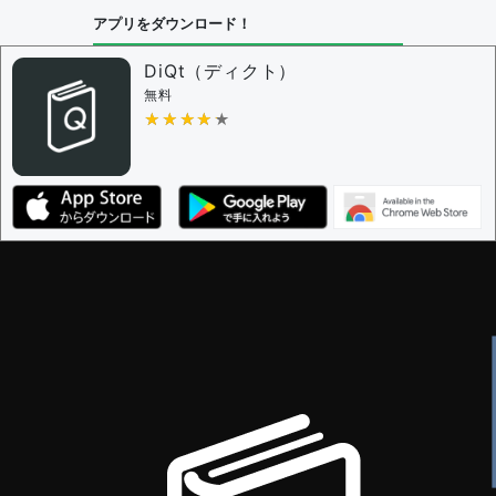
アプリをダウンロード！
DiQt（ディクト）
無料
★★★★★
★★★★★