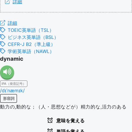
詳細
詳細
TOEIC英単語（TSL）
ビジネス英単語（BSL）
CEFR-J B2（準上級）
学術英単語（NAWL）
dynamic
IPA（発音記号）
/dɪˈnæmɪk/
形容詞
動力の,動的な；（人・思想などが）精力的な,活力のある
意味を覚える
単語を覚える