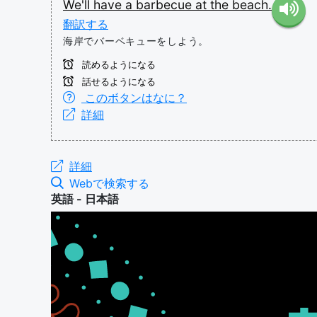
We'll
have
a
barbecue
at
the
beach.
翻訳する
海岸でバーベキューをしよう。
読めるようになる
話せるようになる
このボタンはなに？
詳細
詳細
Webで検索する
英語 - 日本語