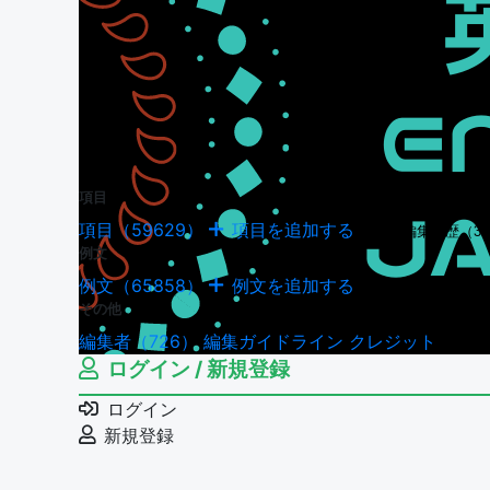
項目
項目（59629）
項目を追加する
項目の編集履歴（34
例文
例文（65858）
例文を追加する
例文の編集履歴（18
その他
編集者（726）
編集ガイドライン
クレジット
ログイン / 新規登録
ログイン
新規登録