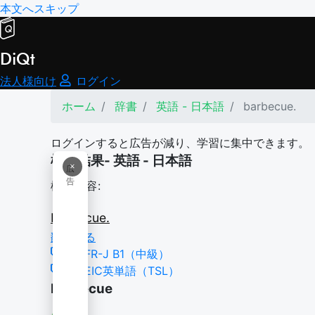
本文へスキップ
DiQt
法人様向け
ログイン
ホーム
辞書
英語 - 日本語
barbecue.
ログインすると広告が減り、学習に集中できます。
検索結果- 英語 - 日本語
×
広
告
検索内容:
barbecue.
翻訳する
CEFR-J B1（中級）
TOEIC英単語（TSL）
barbecue