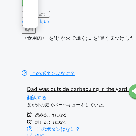
IPA（発音記号）
/'bɑr.bɪ.kjuː/
動詞
〈食用肉〉'を'じか火で焼く;…'を'濃く味つけし
このボタンはなに？
Dad
was
outside
barbecuing
in
the
yard.
翻訳する
父が外の庭でバーベキューをしていた。
読めるようになる
話せるようになる
このボタンはなに？