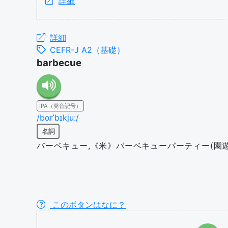
詳細
詳細
CEFR-J A2（基礎）
barbecue
IPA（発音記号）
/bɑrˈbɪkjuː/
名詞
バーベキュー,《米》バーベキューパーティー(園遊
このボタンはなに？