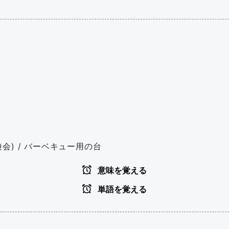
会) / バーベキュー用の台
意味を覚える
単語を覚える