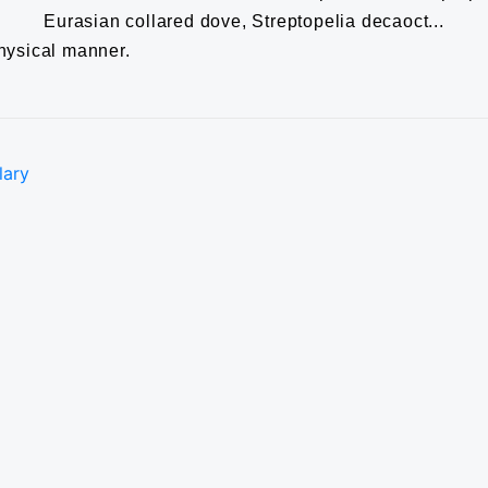
Eurasian collared dove, Streptopelia decaoct...
physical manner.
lary