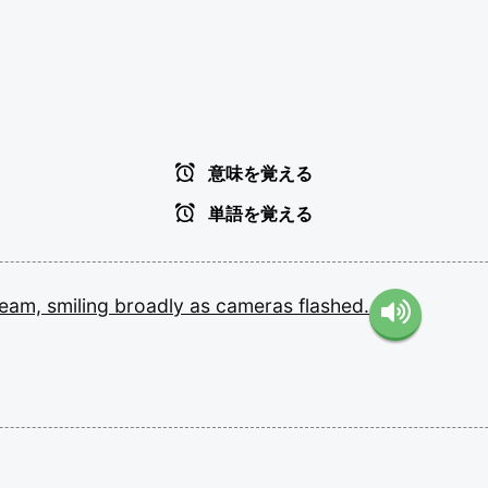
意味を覚える
単語を覚える
team,
smiling
broadly
as
cameras
flashed.