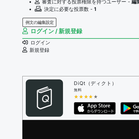
審査に対する投票権限を持つユーザー -
編
決定に必要な投票数 -
1
例文の編集設定
ログイン / 新規登録
例文の編集権限を持つユーザー -
すべての
例文の削除を審査する
ログイン
審査に対する投票権限を持つユーザー -
編
新規登録
決定に必要な投票数 -
1
問題の編集設定
問題の編集権限を持つユーザー -
すべての
審査に対する投票権限を持つユーザー -
編
DiQt（ディクト）
決定に必要な投票数 -
1
無料
★★★★★
★★★★★
編集ガイドライン