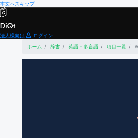
本文へスキップ
DiQt
法人様向け
ログイン
ホーム
辞書
英語 - 多言語
項目一覧
W