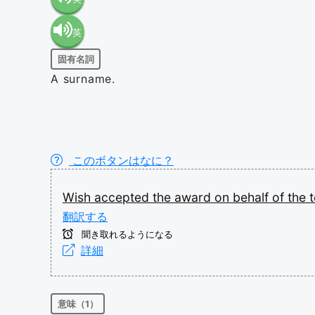
英
語（米
固有名詞
語（イ
国）
A surname.
ギリ
(en-US)
ス）
このボタンはなに？
(en-GB)
Wish
accepted
the
award
on
behalf
of
the
翻訳する
聞き取れるようになる
詳細
意味（1）