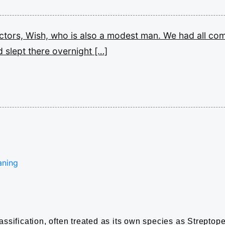
ctors,
Wish,
who
is
also
a
modest
man.
We
had
all
co
d
slept
there
overnight
[…]
aning
sification, often treated as its own species as Streptope