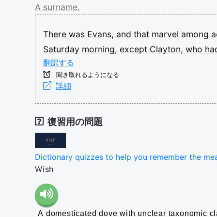
A
surname.
There
was
Evans,
and
that
marvel
among
a
Saturday
morning,
except
Clayton,
who
ha
翻訳する
聞き取れるようになる
詳細
復習用の問題
Dictionary quizzes to help you remember the me
Wish
A domesticated dove with unclear taxonomic clas