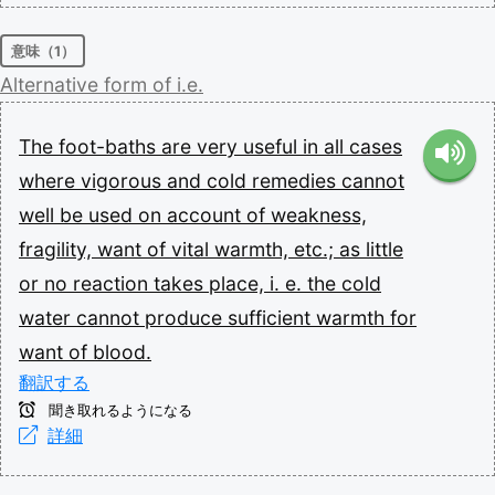
意味（1）
Alternative
form
of
i.e.
The
foot-baths
are
very
useful
in
all
cases
where
vigorous
and
cold
remedies
cannot
well
be
used
on
account
of
weakness,
fragility,
want
of
vital
warmth,
etc.;
as
little
or
no
reaction
takes
place,
i.
e.
the
cold
water
cannot
produce
sufficient
warmth
for
want
of
blood.
翻訳する
聞き取れるようになる
詳細