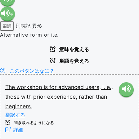
英
語（米
別表記
異形
副詞
語（イ
国）
Alternative form of i.e.
ギリ
(en-US)
意味を覚える
単語を覚える
ス）
このボタンはなに？
(en-GB)
The
workshop
is
for
advanced
users,
i.
e.,
those
with
prior
experience,
rather
than
beginners.
翻訳する
聞き取れるようになる
詳細