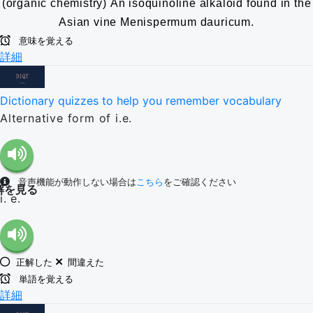
(organic chemistry) An isoquinoline alkaloid found in the
Asian vine Menispermum dauricum.
意味を覚える
詳細
Dictionary quizzes to help you remember vocabulary
Alternative form of i.e.
音声機能が動作しない場合は
こちら
をご確認ください
解を見る
i. e.
正解した
間違えた
単語を覚える
詳細