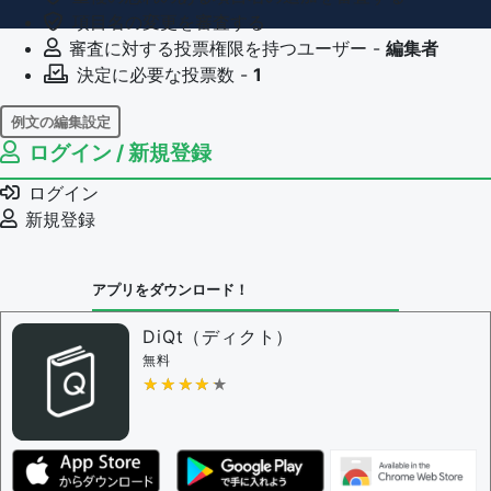
項目名の変更を審査する
審査に対する投票権限を持つユーザー -
編集者
決定に必要な投票数 -
1
例文の編集設定
ログイン / 新規登録
例文の編集権限を持つユーザー -
すべてのユーザー
例文の削除を審査する
ログイン
審査に対する投票権限を持つユーザー -
編集者
新規登録
決定に必要な投票数 -
1
問題の編集設定
アプリをダウンロード！
問題の編集権限を持つユーザー -
すべてのユーザー
審査に対する投票権限を持つユーザー -
編集者
DiQt（ディクト）
決定に必要な投票数 -
1
無料
★★★★★
★★★★★
編集ガイドライン