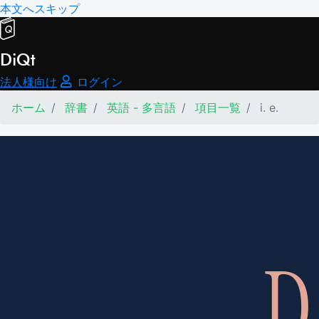
本文へスキップ
DiQt
法人様向け
ログイン
ホーム
辞書
英語 - 多言語
項目一覧
i. e.