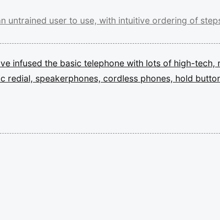
an
untrained
user
to
use,
with
intuitive
ordering
of
step
ave
infused
the
basic
telephone
with
lots
of
high-tech,
ic
redial,
speakerphones,
cordless
phones,
hold
butto