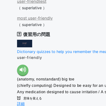
user-friendliest
（
superlative
）
most
user-friendly
（
superlative
）
復習用の問題
Dictionary quizzes to help you remember the me
user-friendly
(anatomy, nonstandard) big toe
(chiefly computing) Designed to be easy for an un
Any medication designed to cause irritation / A so
意味を覚える
詳細