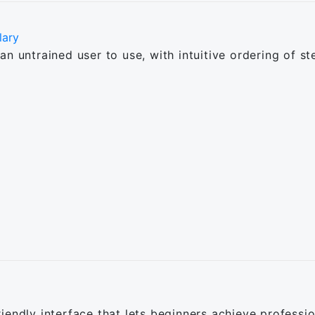
lary
n untrained user to use, with intuitive ordering of s
endly interface that lets beginners achieve professio