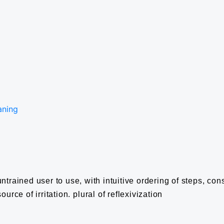
aning
trained user to use, with intuitive ordering of steps, cons
urce of irritation.
plural of reflexivization