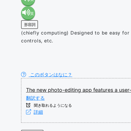
英
語（米
形容詞
語（イ
国）
(chiefly computing) Designed to be easy for a
controls, etc.
ギリ
(en-US)
ス）
このボタンはなに？
(en-GB)
The
new
photo-editing
app
features
a
user
翻訳する
聞き取れるようになる
詳細