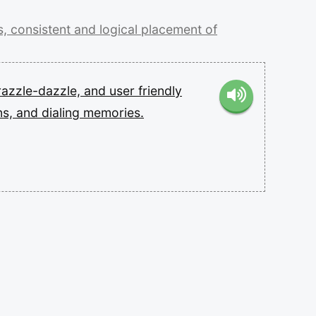
s,
consistent
and
logical
placement
of
razzle-dazzle,
and
user
friendly
ns,
and
dialing
memories.