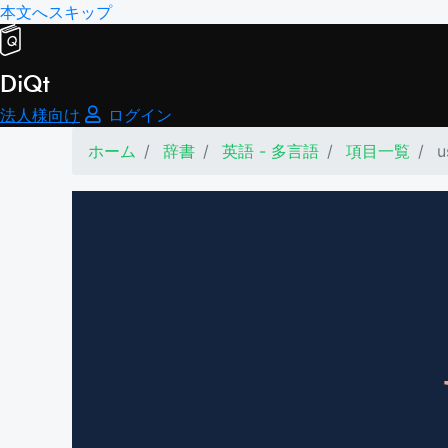
本文へスキップ
DiQt
法人様向け
ログイン
ホーム
辞書
英語 - 多言語
項目一覧
u