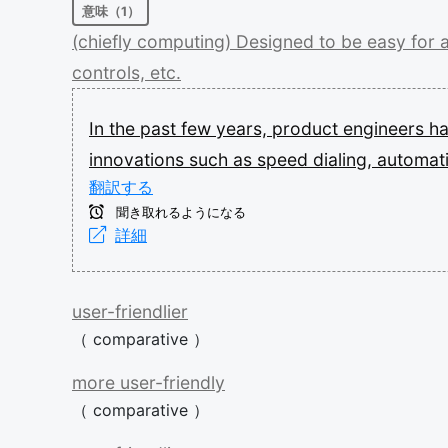
意味（1）
(chiefly
computing)
Designed
to
be
easy
for
controls,
etc.
In
the
past
few
years,
product
engineers
h
innovations
such
as
speed
dialing,
automat
翻訳する
聞き取れるようになる
詳細
user-friendlier
（
comparative
）
more
user-friendly
（
comparative
）