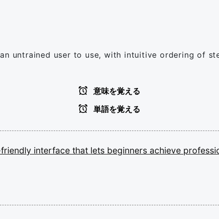
n untrained user to use, with intuitive ordering of s
意味を覚える
単語を覚える
-friendly
interface
that
lets
beginners
achieve
professi