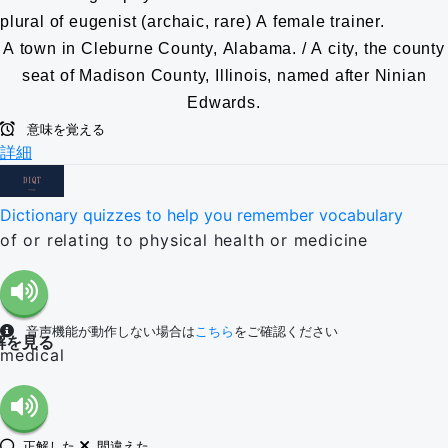
plural of eugenist
(archaic, rare) A female trainer.
A town in Cleburne County, Alabama. / A city, the county
seat of Madison County, Illinois, named after Ninian
Edwards.
意味を覚える
詳細
Dictionary quizzes to help you remember vocabulary
of or relating to physical health or medicine
音声機能が動作しない場合は
こちら
をご確認ください
解を見る
medical
正解した
間違えた