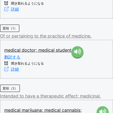
聞き取れるようになる
詳細
意味（1）
Of
or
pertaining
to
the
practice
of
medicine.
medical
doctor;
medical
student
翻訳する
聞き取れるようになる
詳細
意味（2）
Intended
to
have
a
therapeutic
effect;
medicinal.
medical
marijuana;
medical
cannabis;