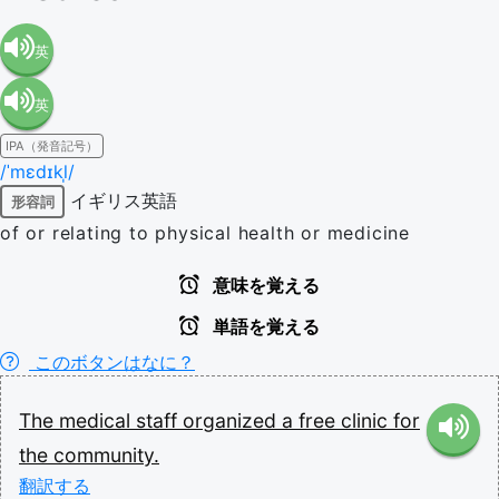
英
英
語（米
IPA（発音記号）
語（イ
国）
/ˈmɛdɪkl̩/
イギリス英語
形容詞
ギリ
(en-US)
of or relating to physical health or medicine
ス）
意味を覚える
単語を覚える
(en-GB)
このボタンはなに？
The
medical
staff
organized
a
free
clinic
for
the
community.
翻訳する