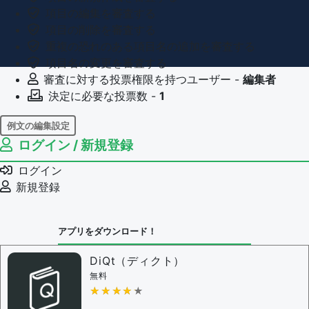
項目の編集を審査する
項目の削除を審査する
重複の恐れのある項目名の追加を審査する
項目名の変更を審査する
審査に対する投票権限を持つユーザー -
編集者
決定に必要な投票数 -
1
例文の編集設定
ログイン / 新規登録
例文の編集権限を持つユーザー -
すべてのユーザー
例文の削除を審査する
ログイン
審査に対する投票権限を持つユーザー -
編集者
新規登録
決定に必要な投票数 -
1
問題の編集設定
アプリをダウンロード！
問題の編集権限を持つユーザー -
すべてのユーザー
審査に対する投票権限を持つユーザー -
編集者
DiQt（ディクト）
決定に必要な投票数 -
1
無料
★★★★★
★★★★★
編集ガイドライン