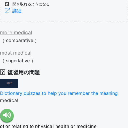
聞き取れるようになる
詳細
more
medical
（
comparative
）
most
medical
（
superlative
）
復習用の問題
Dictionary quizzes to help you remember the meaning
medical
of or relating to physical health or medicine