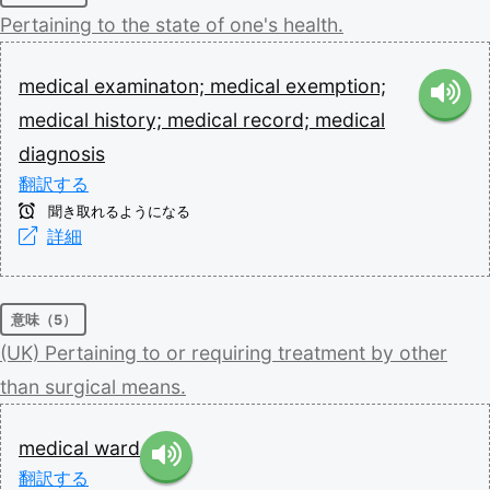
Pertaining
to
the
state
of
one's
health.
medical
examinaton;
medical
exemption;
medical
history;
medical
record;
medical
diagnosis
翻訳する
聞き取れるようになる
詳細
意味（5）
(UK)
Pertaining
to
or
requiring
treatment
by
other
than
surgical
means.
medical
ward
翻訳する