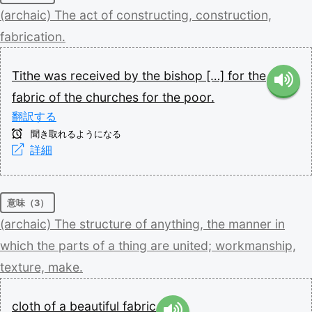
(archaic)
The
act
of
constructing,
construction,
fabrication.
Tithe
was
received
by
the
bishop
[…]
for
the
fabric
of
the
churches
for
the
poor.
翻訳する
聞き取れるようになる
詳細
意味（3）
(archaic)
The
structure
of
anything,
the
manner
in
which
the
parts
of
a
thing
are
united;
workmanship,
texture,
make.
cloth
of
a
beautiful
fabric