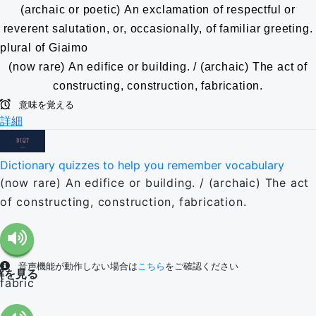
(archaic or poetic) An exclamation of respectful or
reverent salutation, or, occasionally, of familiar greeting.
plural of Giaimo
(now rare) An edifice or building. / (archaic) The act of
constructing, construction, fabrication.
意味を覚える
詳細
Dictionary quizzes to help you remember vocabulary
(now rare) An edifice or building. / (archaic) The act
of constructing, construction, fabrication.
音声機能が動作しない場合は
こちら
をご確認ください
解を見る
fabric