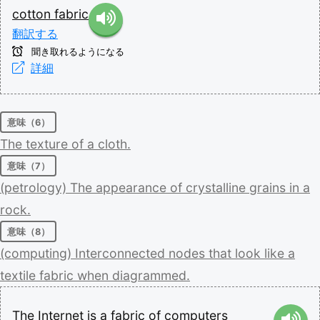
cotton
fabric
翻訳する
聞き取れるようになる
詳細
意味（6）
The
texture
of
a
cloth.
意味（7）
(petrology)
The
appearance
of
crystalline
grains
in
a
rock.
意味（8）
(computing)
Interconnected
nodes
that
look
like
a
textile
fabric
when
diagrammed.
The
Internet
is
a
fabric
of
computers