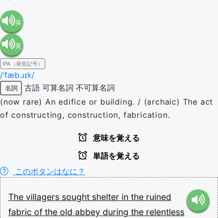
英
英
語（米
IPA（発音記号）
語（イ
国）
/ˈfæb.ɹɪk/
古語
可算名詞
不可算名詞
名詞
ギリ
(en-US)
(now rare) An edifice or building. / (archaic) The act
of constructing, construction, fabrication.
ス）
意味を覚える
(en-GB)
単語を覚える
このボタンはなに？
The
villagers
sought
shelter
in
the
ruined
fabric
of
the
old
abbey
during
the
relentless