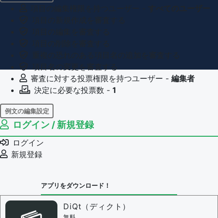
項目の編集権限を持つユーザー -
すべてのユーザー
項目の新規作成を審査する
項目の編集を審査する
項目の削除を審査する
重複の恐れのある項目名の追加を審査する
項目名の変更を審査する
審査に対する投票権限を持つユーザー -
編集者
決定に必要な投票数 -
1
例文の編集設定
ログイン / 新規登録
例文の編集権限を持つユーザー -
すべてのユーザー
例文の削除を審査する
ログイン
審査に対する投票権限を持つユーザー -
編集者
新規登録
決定に必要な投票数 -
1
問題の編集設定
アプリをダウンロード！
問題の編集権限を持つユーザー -
すべてのユーザー
審査に対する投票権限を持つユーザー -
編集者
DiQt（ディクト）
決定に必要な投票数 -
1
無料