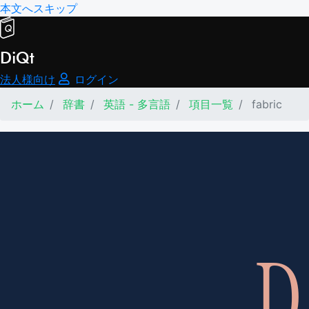
本文へスキップ
DiQt
法人様向け
ログイン
ホーム
辞書
英語 - 多言語
項目一覧
fabric