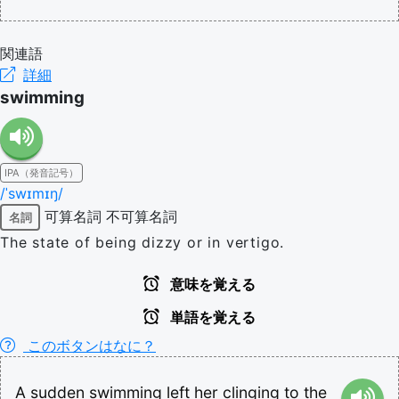
関連語
詳細
swimming
IPA（発音記号）
/ˈswɪmɪŋ/
可算名詞
不可算名詞
名詞
The state of being dizzy or in vertigo.
意味を覚える
単語を覚える
このボタンはなに？
A
sudden
swimming
left
her
clinging
to
the