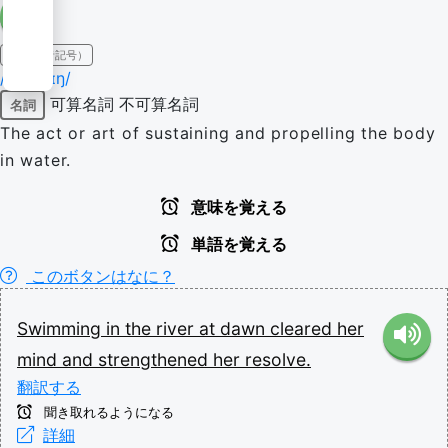
IPA（発音記号）
/ˈswɪmɪŋ/
可算名詞
不可算名詞
名詞
The act or art of sustaining and propelling the body
in water.
意味を覚える
単語を覚える
このボタンはなに？
Swimming
in
the
river
at
dawn
cleared
her
mind
and
strengthened
her
resolve.
翻訳する
聞き取れるようになる
詳細