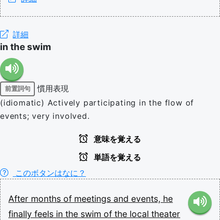
詳細
in the swim
慣用表現
前置詞句
(idiomatic) Actively participating in the flow of
events; very involved.
意味を覚える
単語を覚える
このボタンはなに？
After
months
of
meetings
and
events,
he
finally
feels
in
the
swim
of
the
local
theater