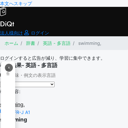
本文へスキップ
DiQt
法人様向け
ログイン
ホーム
辞書
英語 - 多言語
swimming,
ログインすると広告が減り、学習に集中できます。
検索結果- 英語 - 多言語
×
広
告
意味・例文の表示言語
検索内容:
swimming,
CEFR-J A1
swimming