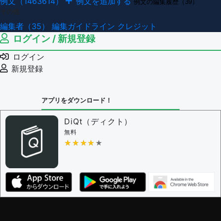
例文（1463614）
例文を追加する
例文の編集履歴（39）
その他
編集者（35）
編集ガイドライン
クレジット
ログイン / 新規登録
ログイン
新規登録
アプリをダウンロード！
DiQt（ディクト）
無料
★★★★★
★★★★★