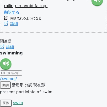
railing
to
avoid
falling.
翻訳する
聞き取れるようになる
詳細
関連語
詳細
swimming
IPA（発音記号）
/ˈswɪmɪŋ/
活用形
分詞
現在形
動詞
present participle of swim
swim
原形: