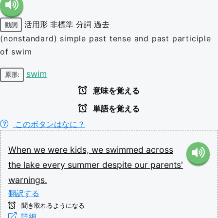
活用形
非標準
分詞
過去
動詞
(nonstandard) simple past tense and past participle
of swim
swim
原形:
意味を覚える
単語を覚える
このボタンはなに？
When
we
were
kids,
we
swimmed
across
the
lake
every
summer
despite
our
parents'
warnings.
翻訳する
聞き取れるようになる
詳細