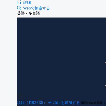
詳細
Webで検索する
英語 - 多言語
項目
項目（1182735）
項目を追加する
項目の編集履歴（