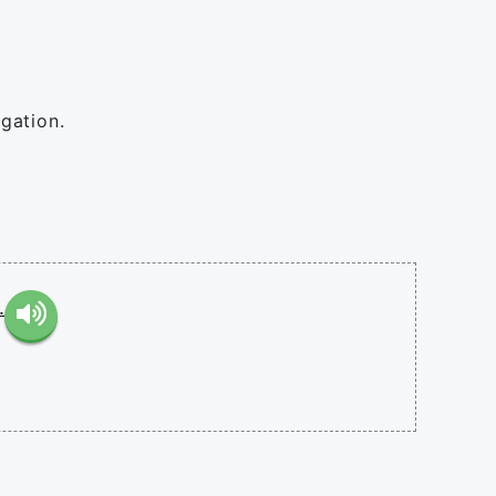
igation.
.