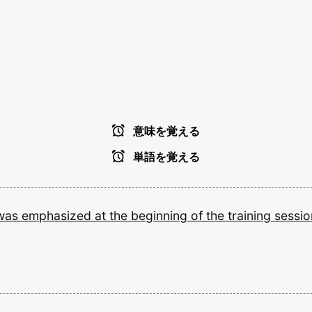
意味を覚える
単語を覚える
was
emphasized
at
the
beginning
of
the
training
sessio