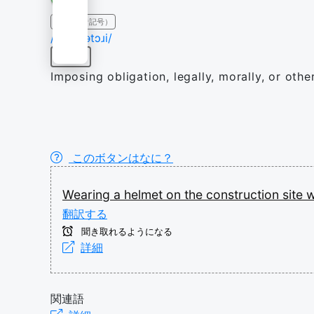
IPA（発音記号）
/əˈblɪɡətɔɹi/
形容詞
Imposing obligation, legally, morally, or othe
このボタンはなに？
Wearing
a
helmet
on
the
construction
site
翻訳する
聞き取れるようになる
詳細
関連語