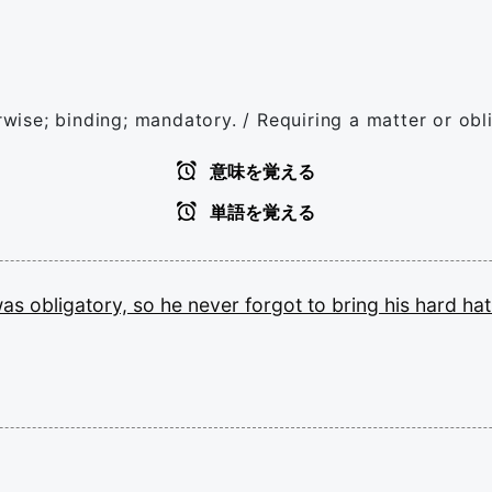
rwise; binding; mandatory. / Requiring a matter or obl
意味を覚える
単語を覚える
was
obligatory,
so
he
never
forgot
to
bring
his
hard
hat