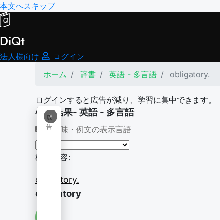
本文へスキップ
DiQt
法人様向け
ログイン
ホーム
辞書
英語 - 多言語
obligatory.
ログインすると広告が減り、学習に集中できます。
検索結果- 英語 - 多言語
×
広
告
意味・例文の表示言語
検索内容:
obligatory.
obligatory