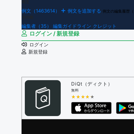
例文
例文（1463614）
例文を追加する
例文の編集履歴（
その他
編集者（35）
編集ガイドライン
クレジット
ログイン / 新規登録
ログイン
新規登録
DiQt（ディクト）
無料
★★★★★
★★★★★