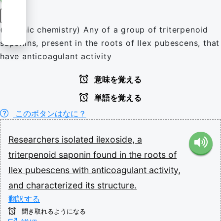
名詞
(organic chemistry) Any of a group of triterpenoid
saponins, present in the roots of Ilex pubescens, that
have anticoagulant activity
意味を覚える
単語を覚える
このボタンはなに？
Researchers
isolated
ilexoside,
a
triterpenoid
saponin
found
in
the
roots
of
Ilex
pubescens
with
anticoagulant
activity,
and
characterized
its
structure.
翻訳する
聞き取れるようになる