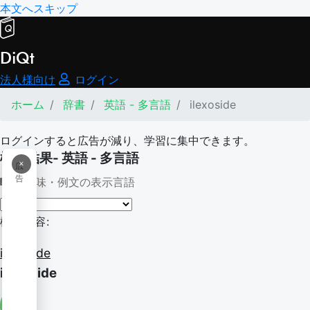
本文へスキップ
DiQt
法人様向け
ログイン
ホーム
辞書
英語 - 多言語
ilexoside
ログインすると広告が減り、学習に集中できます。
検索結果- 英語 - 多言語
×
広
告
意味・例文の表示言語
検索内容:
ilexoside
ilexoside