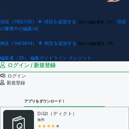
項目
項目（1182735）
項目を追加する
項目
項目の編集履歴（35）
の審査中の編集(4)
例文
例文（1463614）
例文を追加する
例文の編集履歴（39）
その他
編集者（35）
編集ガイドライン
クレジット
ログイン / 新規登録
ログイン
新規登録
アプリをダウンロード！
DiQt（ディクト）
無料
★★★★★
★★★★★