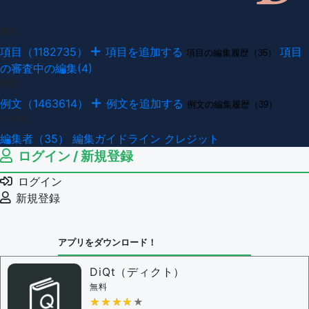
項目
項目（1182735）
項目を追加する
項目
項目の編集履歴（35）
の審査中の編集(4)
例文
例文（1463614）
例文を追加する
例文の編集履歴（39）
その他
編集者（35）
編集ガイドライン
クレジット
ログイン / 新規登録
ログイン
新規登録
アプリをダウンロード！
DiQt（ディクト）
無料
★★★★★
★★★★★