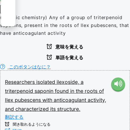
名詞
(organic chemistry) Any of a group of triterpenoid
saponins, present in the roots of Ilex pubescens, that
have anticoagulant activity
意味を覚える
単語を覚える
このボタンはなに？
Researchers
isolated
ilexoside,
a
triterpenoid
saponin
found
in
the
roots
of
Ilex
pubescens
with
anticoagulant
activity,
and
characterized
its
structure.
翻訳する
聞き取れるようになる