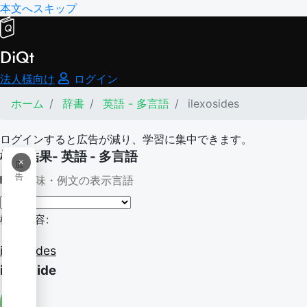
本文へスキップ
DiQt
法人様向け
ログイン
ホーム
辞書
英語 - 多言語
ilexosides
ログインすると広告が減り、学習に集中できます。
検索結果- 英語 - 多言語
×
広
告
意味・例文の表示言語
検索内容:
ilexosides
ilexoside