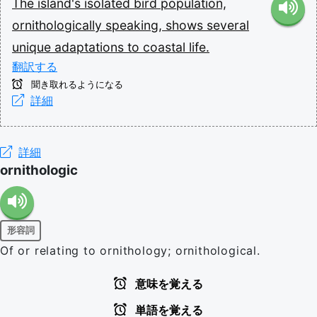
The
island's
isolated
bird
population,
ornithologically
speaking,
shows
several
unique
adaptations
to
coastal
life.
翻訳する
聞き取れるようになる
詳細
詳細
ornithologic
形容詞
Of or relating to ornithology; ornithological.
意味を覚える
単語を覚える