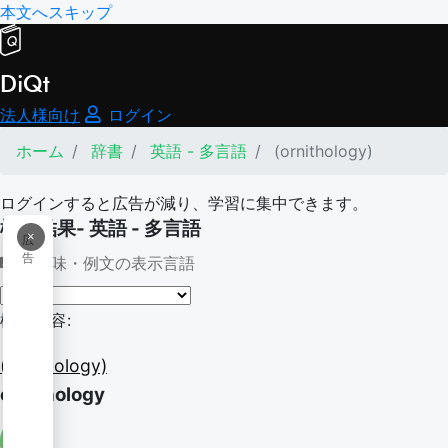
本文へスキップ
DiQt
法人様向け
ログイン
ホーム
辞書
英語 - 多言語
(ornithology)
ログインすると広告が減り、学習に集中できます。
検索結果- 英語 - 多言語
×
広
告
意味・例文の表示言語
検索内容:
(ornithology)
ornithology