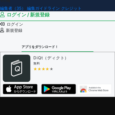
その他
編集者（35）
編集ガイドライン
クレジット
ログイン / 新規登録
ログイン
新規登録
アプリをダウンロード！
DiQt（ディクト）
無料
★★★★★
★★★★★