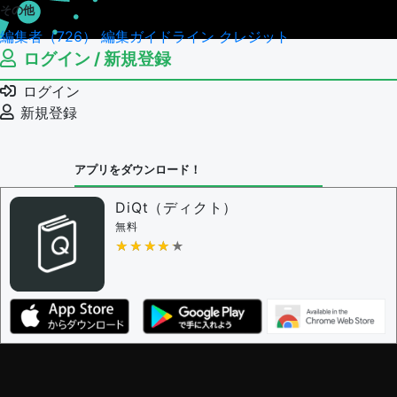
その他
編集者（726）
編集ガイドライン
クレジット
ログイン / 新規登録
ログイン
新規登録
アプリをダウンロード！
DiQt（ディクト）
無料
★★★★★
★★★★★