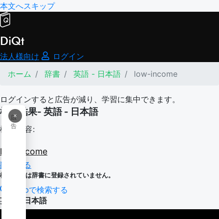
本文へスキップ
DiQt
法人様向け
ログイン
ホーム
辞書
英語 - 日本語
low-income
ログインすると広告が減り、学習に集中できます。
検索結果- 英語 - 日本語
×
広
告
検索内容:
low-income
翻訳する
検索内容は辞書に登録されていません。
Webで検索する
英語 - 日本語