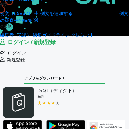
例文
例文（65862）
例文を追加する
例文
例文の編集履歴（18045）
の審査中の編集(9)
その他
編集者（726）
編集ガイドライン
クレジット
ログイン / 新規登録
ログイン
新規登録
アプリをダウンロード！
DiQt（ディクト）
無料
★★★★★
★★★★★