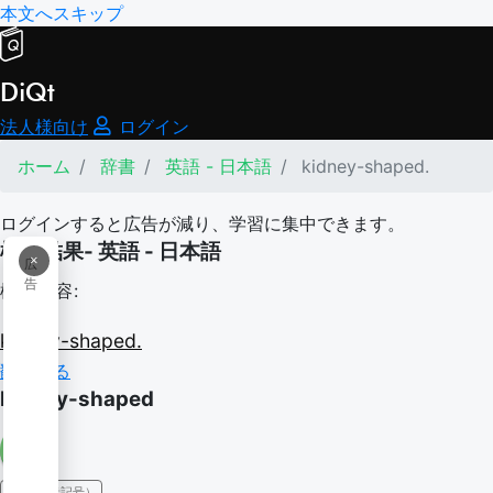
本文へスキップ
DiQt
法人様向け
ログイン
ホーム
辞書
英語 - 日本語
kidney-shaped.
ログインすると広告が減り、学習に集中できます。
検索結果- 英語 - 日本語
×
広
告
検索内容:
kidney-shaped.
翻訳する
kidney-shaped
IPA（発音記号）