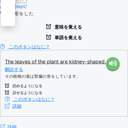
/ˈkɪdniˌʃeɪpt/
腎臓の形をした
意味を覚える
単語を覚える
このボタンはなに？
The
leaves
of
the
plant
are
kidney-shaped.
翻訳する
その植物の葉は腎臓の形をしています。
読めるようになる
話せるようになる
このボタンはなに？
詳細
詳細