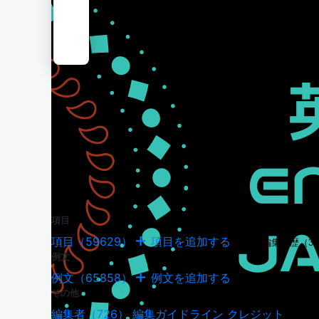
項目
項目（59629）
項目を追加する
項目の編集履歴（34
例文
例文（65858）
例文を追加する
例文の編集履歴（18
その他
編集者（726）
編集ガイドライン
クレジット