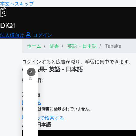
本文へスキップ
DiQt
法人様向け
ログイン
ホーム
辞書
英語 - 日本語
Tanaka
ログインすると広告が減り、学習に集中できます。
検索結果- 英語 - 日本語
×
広
告
検索内容:
Tanaka
翻訳する
検索内容は辞書に登録されていません。
Webで検索する
英語 - 日本語