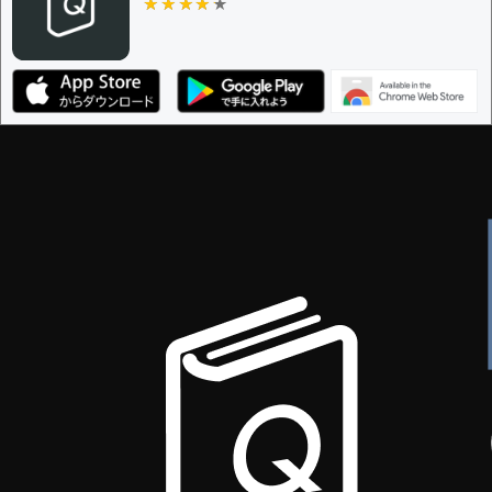
ザー
★★★★★
★★★★★
決定に必要な投票数 -
1
編集ガイドライン