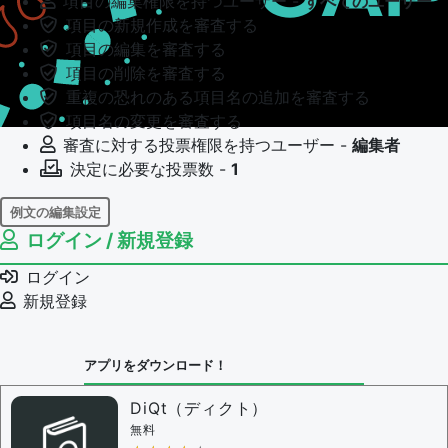
項目の編集権限を持つユーザー -
すべてのユーザー
項目の新規作成を審査する
項目の編集を審査する
項目の削除を審査する
重複の恐れのある項目名の追加を審査する
項目名の変更を審査する
審査に対する投票権限を持つユーザー -
編集者
決定に必要な投票数 -
1
例文の編集設定
ログイン / 新規登録
例文の編集権限を持つユーザー -
すべてのユーザー
例文の編集を審査する
ログイン
例文の削除を審査する
新規登録
審査に対する投票権限を持つユーザー -
編集者
決定に必要な投票数 -
1
アプリをダウンロード！
問題の編集設定
問題の編集権限を持つユーザー -
すべてのユーザー
DiQt（ディクト）
審査に対する投票権限を持つユーザー -
すべてのユー
無料