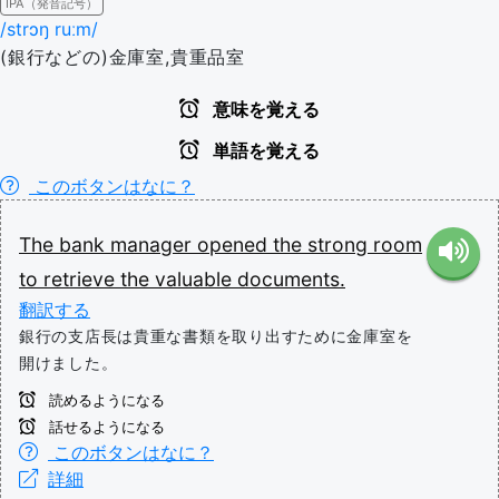
IPA（発音記号）
/strɔŋ ruːm/
(銀行などの)金庫室,貴重品室
意味を覚える
単語を覚える
このボタンはなに？
The
bank
manager
opened
the
strong
room
to
retrieve
the
valuable
documents.
翻訳する
銀行の支店長は貴重な書類を取り出すために金庫室を
開けました。
読めるようになる
話せるようになる
このボタンはなに？
詳細