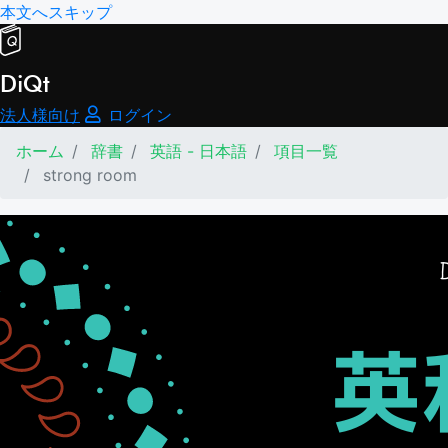
本文へスキップ
DiQt
法人様向け
ログイン
ホーム
辞書
英語 - 日本語
項目一覧
strong room