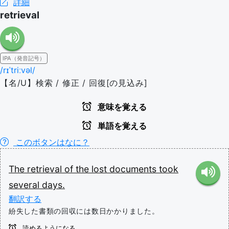
詳細
retrieval
IPA（発音記号）
/rɪˈtriːvəl/
【名/U】検索 / 修正 / 回復[の見込み]
意味を覚える
単語を覚える
このボタンはなに？
The
retrieval
of
the
lost
documents
took
several
days.
翻訳する
紛失した書類の回収には数日かかりました。
読めるようになる