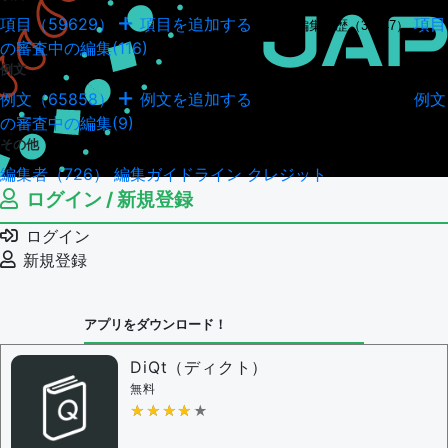
項目（59629）
項目を追加する
項目
項目の編集履歴（34947）
の審査中の編集(116)
例文
例文（65858）
例文を追加する
例文
例文の編集履歴（18041）
の審査中の編集(9)
その他
編集者（726）
編集ガイドライン
クレジット
ログイン / 新規登録
ログイン
新規登録
アプリをダウンロード！
DiQt（ディクト）
無料
★★★★★
★★★★★