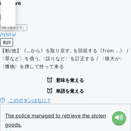
retrieve
IPA（発音記号）
/rɪˈtriːv/
動詞
【動/他】《...から》を取り戻す, を回収する《from ...》 /
〈罪など〉を償う,〈誤りなど〉を訂正する / 〈猟犬が〉
〈獲物〉を捜して持って来る
意味を覚える
単語を覚える
このボタンはなに？
The
police
managed
to
retrieve
the
stolen
goods.