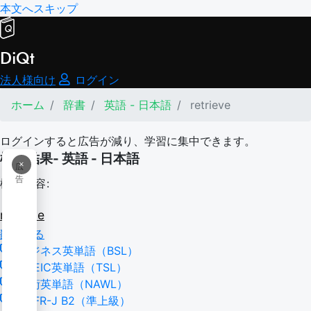
本文へスキップ
DiQt
法人様向け
ログイン
ホーム
辞書
英語 - 日本語
retrieve
ログインすると広告が減り、学習に集中できます。
検索結果- 英語 - 日本語
×
広
告
検索内容:
retrieve
翻訳する
ビジネス英単語（BSL）
TOEIC英単語（TSL）
学術英単語（NAWL）
CEFR-J B2（準上級）