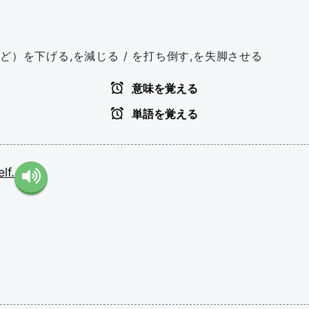
ど）を下げる,を減じる / を打ち倒す,を失脚させる
意味を覚える
単語を覚える
lf.