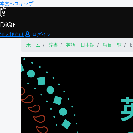
本文へスキップ
DiQt
法人様向け
ログイン
ホーム
辞書
英語 - 日本語
項目一覧
b