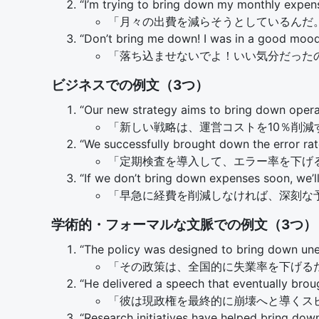
“I’m trying to bring down my monthly expens
「月々の出費を減らそうとしているんだ
“Don’t bring me down! I was in a good mood
「落ち込ませないでよ！いい気分だった
ビジネスでの例文（3つ）
“Our new strategy aims to bring down opera
「新しい戦略は、運営コストを10％削減
“We successfully brought down the error rat
「定期検査を導入して、エラー率を下げ
“If we don’t bring down expenses soon, we’ll
「早急に経費を削減しなければ、深刻な
学術的・フォーマルな文脈での例文（3つ）
“The policy was designed to bring down une
「その政策は、全国的に失業率を下げる
“He delivered a speech that eventually brou
「彼は現政権を最終的に崩壊へと導くス
“Research initiatives have helped bring down