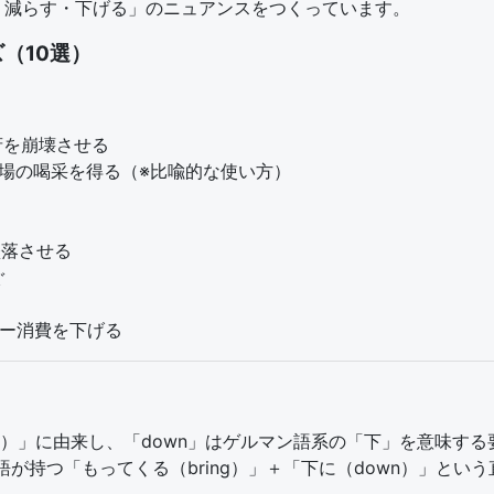
・減らす・下げる」のニュアンスをつくっています。
（10選）
す/政府を崩壊させる
などで）満場の喝采を得る（※比喩的な使い方）
/墜落させる
ぐ
エネルギー消費を下げる
もたらす）」に由来し、「down」はゲルマン語系の「下」を意味す
それぞれの単語が持つ「もってくる（bring）」＋「下に（down）