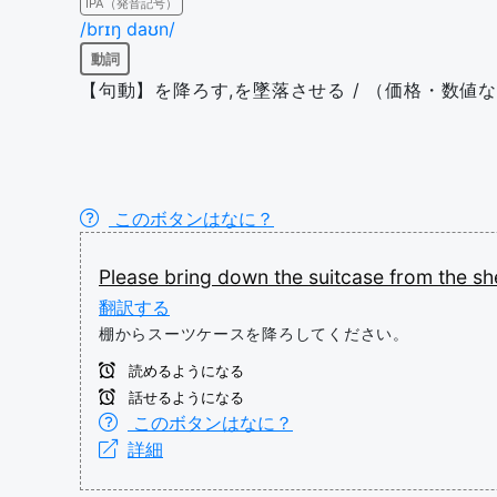
IPA（発音記号）
/brɪŋ daʊn/
動詞
【句動】を降ろす,を墜落させる / （価格・数値な
このボタンはなに？
Please
bring
down
the
suitcase
from
the
she
翻訳する
棚からスーツケースを降ろしてください。
読めるようになる
話せるようになる
このボタンはなに？
詳細