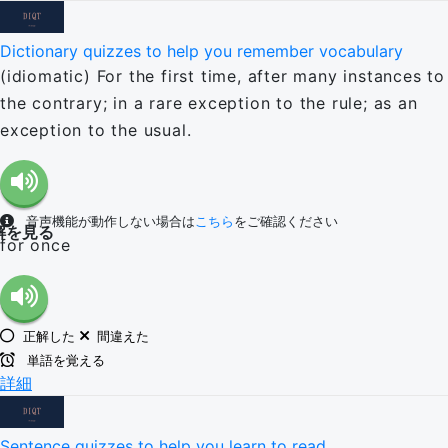
Dictionary quizzes to help you remember vocabulary
(idiomatic) For the first time, after many instances to
the contrary; in a rare exception to the rule; as an
exception to the usual.
音声機能が動作しない場合は
こちら
をご確認ください
解を見る
for once
正解した
間違えた
単語を覚える
詳細
Sentence quizzes to help you learn to read