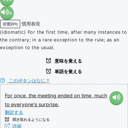
英
語（米
慣用表現
前置詞句
語（イ
国）
(idiomatic) For the first time, after many instances to
the contrary; in a rare exception to the rule; as an
ギリ
(en-US)
exception to the usual.
ス）
意味を覚える
単語を覚える
(en-GB)
このボタンはなに？
For
once,
the
meeting
ended
on
time,
much
to
everyone's
surprise.
翻訳する
聞き取れるようになる
詳細