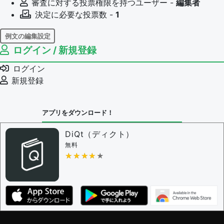
審査に対する投票権限を持つユーザー -
編集者
決定に必要な投票数 -
1
例文の編集設定
ログイン / 新規登録
例文の編集権限を持つユーザー -
すべてのユーザー
例文の削除を審査する
ログイン
審査に対する投票権限を持つユーザー -
編集者
新規登録
決定に必要な投票数 -
1
問題の編集設定
アプリをダウンロード！
問題の編集権限を持つユーザー -
すべてのユーザー
審査に対する投票権限を持つユーザー -
編集者
DiQt（ディクト）
決定に必要な投票数 -
1
無料
★★★★★
★★★★★
編集ガイドライン