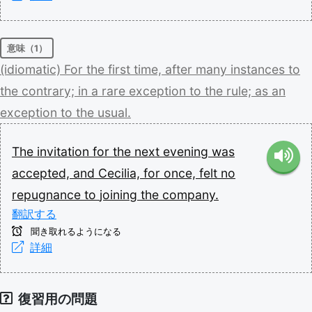
意味（1）
(idiomatic)
For
the
first
time,
after
many
instances
to
the
contrary;
in
a
rare
exception
to
the
rule;
as
an
exception
to
the
usual.
The
invitation
for
the
next
evening
was
accepted,
and
Cecilia,
for
once,
felt
no
repugnance
to
joining
the
company.
翻訳する
聞き取れるようになる
詳細
復習用の問題