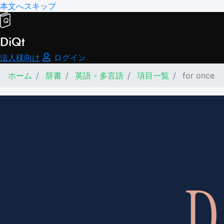
本文へスキップ
DiQt
法人様向け
ログイン
ホーム
辞書
英語 - 多言語
項目一覧
for once