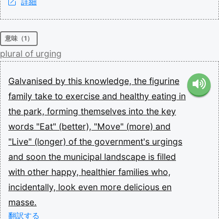
詳細
意味（1）
plural
of
urging
Galvanised
by
this
knowledge,
the
figurine
family
take
to
exercise
and
healthy
eating
in
the
park,
forming
themselves
into
the
key
words
"Eat"
(better),
"Move"
(more)
and
"Live"
(longer)
of
the
government's
urgings
and
soon
the
municipal
landscape
is
filled
with
other
happy,
healthier
families
who,
incidentally,
look
even
more
delicious
en
masse.
翻訳する