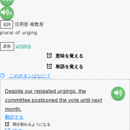
英
語（米
活用形
複数形
名詞
語（イ
国）
plural of urging
ギリ
(en-US)
urging
原形:
意味を覚える
ス）
単語を覚える
(en-GB)
このボタンはなに？
Despite
our
repeated
urgings,
the
committee
postponed
the
vote
until
next
month.
翻訳する
聞き取れるようになる