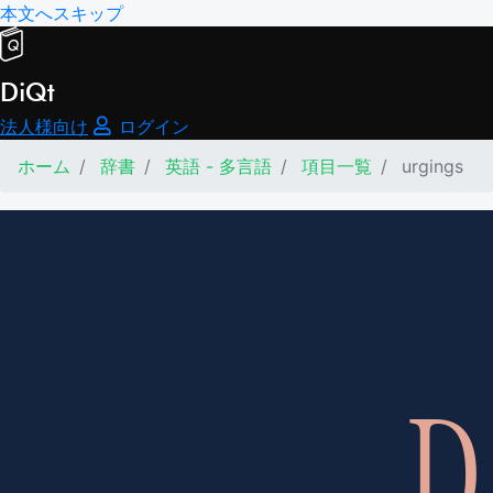
本文へスキップ
DiQt
法人様向け
ログイン
ホーム
辞書
英語 - 多言語
項目一覧
urgings