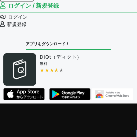
ログイン / 新規登録
例文の編集権限を持つユーザー -
すべてのユーザー
例文の削除を審査する
ログイン
審査に対する投票権限を持つユーザー -
編集者
新規登録
決定に必要な投票数 -
1
問題の編集設定
アプリをダウンロード！
問題の編集権限を持つユーザー -
すべてのユーザー
審査に対する投票権限を持つユーザー -
編集者
DiQt（ディクト）
決定に必要な投票数 -
1
無料
★★★★★
★★★★★
編集ガイドライン