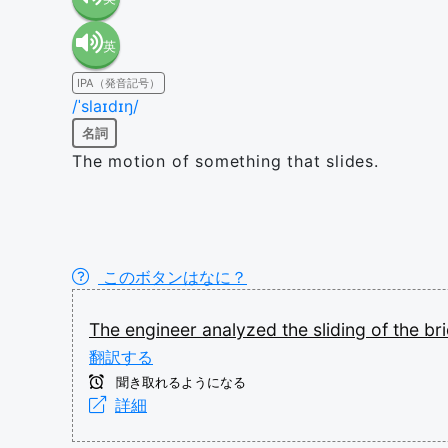
英
語（米
IPA（発音記号）
語（イ
国）
/ˈslaɪdɪŋ/
名詞
ギリ
(en-US)
The motion of something that slides.
ス）
(en-GB)
このボタンはなに？
The
engineer
analyzed
the
sliding
of
the
br
翻訳する
聞き取れるようになる
詳細