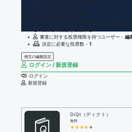
項目の新規作成を審査する
項目の編集を審査する
項目の削除を審査する
重複の恐れのある項目名の追加を審査する
項目名の変更を審査する
審査に対する投票権限を持つユーザー -
編
決定に必要な投票数 -
1
例文の編集設定
ログイン / 新規登録
例文の編集権限を持つユーザー -
すべての
例文の削除を審査する
ログイン
審査に対する投票権限を持つユーザー -
編
新規登録
決定に必要な投票数 -
1
問題の編集設定
問題の編集権限を持つユーザー -
すべての
審査に対する投票権限を持つユーザー -
編
DiQt（ディクト）
決定に必要な投票数 -
1
無料
★★★★★
★★★★★