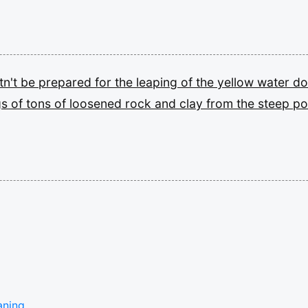
tn't
be
prepared
for
the
leaping
of
the
yellow
water
d
gs
of
tons
of
loosened
rock
and
clay
from
the
steep
po
aning