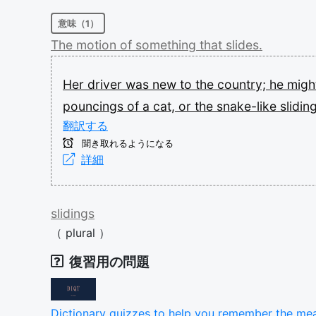
意味（1）
The
motion
of
something
that
slides.
Her
driver
was
new
to
the
country;
he
migh
pouncings
of
a
cat,
or
the
snake-like
slidin
翻訳する
聞き取れるようになる
詳細
slidings
（
plural
）
復習用の問題
Dictionary quizzes to help you remember the me