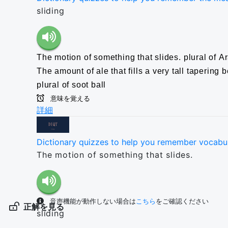
sliding
The motion of something that slides.
plural of 
The amount of ale that fills a very tall tapering
plural of soot ball
意味を覚える
詳細
Dictionary quizzes to help you remember vocabu
The motion of something that slides.
音声機能が動作しない場合は
こちら
をご確認ください
正解を見る
sliding