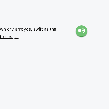
own
dry
arroyos,
swift
as
the
treros
[…]