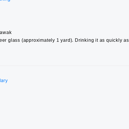
Arawak
 beer glass (approximately 1 yard). Drinking it as quickly a
lary