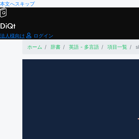
本文へスキップ
DiQt
法人様向け
ログイン
ホーム
辞書
英語 - 多言語
項目一覧
s