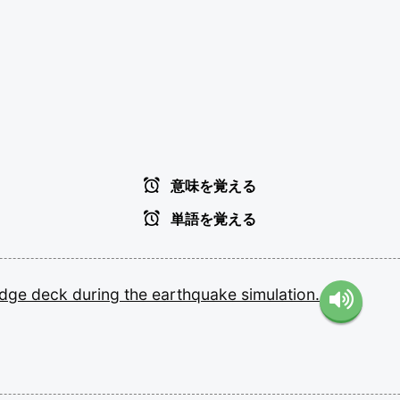
意味を覚える
単語を覚える
idge
deck
during
the
earthquake
simulation.