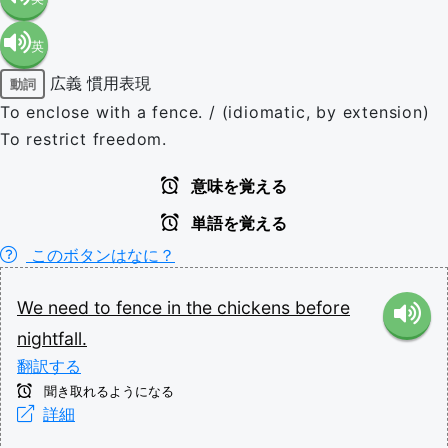
英
語（米
広義
慣用表現
動詞
語（イ
国）
To enclose with a fence. / (idiomatic, by extension)
To restrict freedom.
ギリ
(en-US)
意味を覚える
ス）
単語を覚える
このボタンはなに？
(en-GB)
We
need
to
fence
in
the
chickens
before
nightfall.
翻訳する
聞き取れるようになる
詳細