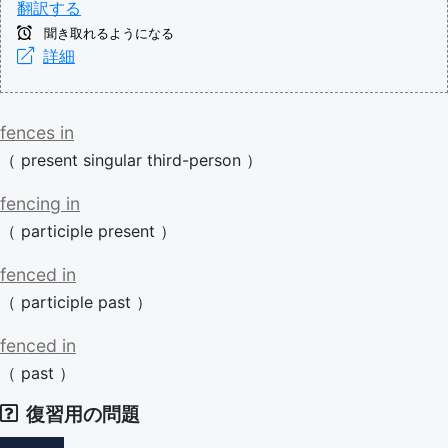
翻訳する
聞き取れるようになる
詳細
fences
in
（
present
singular
third-person
）
fencing
in
（
participle
present
）
fenced
in
（
participle
past
）
fenced
in
（
past
）
復習用の問題