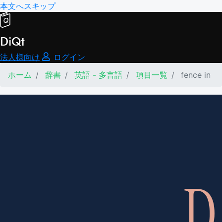
本文へスキップ
DiQt
法人様向け
ログイン
ホーム
辞書
英語 - 多言語
項目一覧
fence in