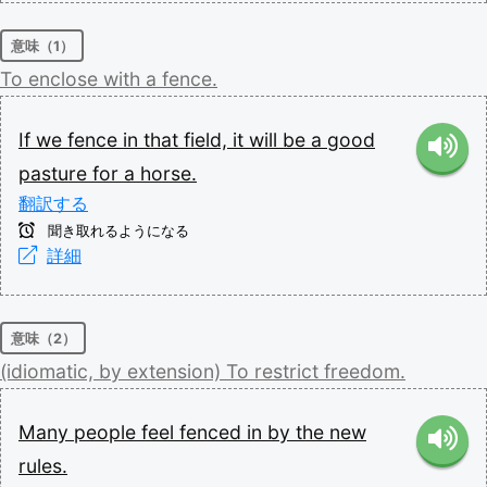
意味（1）
To
enclose
with
a
fence.
If
we
fence
in
that
field,
it
will
be
a
good
pasture
for
a
horse.
翻訳する
聞き取れるようになる
詳細
意味（2）
(idiomatic,
by
extension)
To
restrict
freedom.
Many
people
feel
fenced
in
by
the
new
rules.