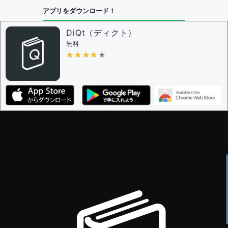
問題の編集設定
アプリをダウンロード！
問題の編集権限を持つユーザー -
すべてのユーザー
審査に対する投票権限を持つユーザー -
編集者
DiQt（ディクト）
決定に必要な投票数 -
1
無料
★★★★★
★★★★★
編集ガイドライン